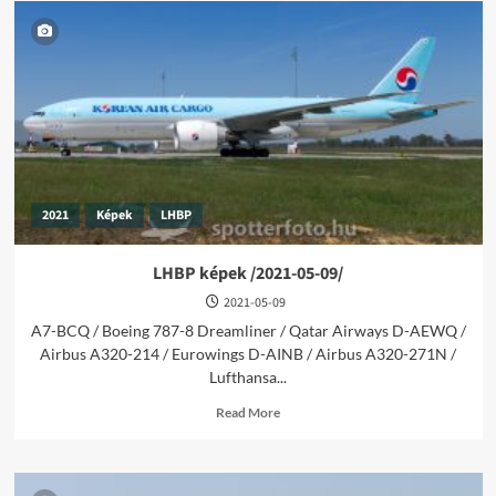
2021
Képek
LHBP
LHBP képek /2021-05-09/
2021-05-09
A7-BCQ / Boeing 787-8 Dreamliner / Qatar Airways D-AEWQ /
Airbus A320-214 / Eurowings D-AINB / Airbus A320-271N /
Lufthansa...
Read
Read More
more
about
LHBP
képek