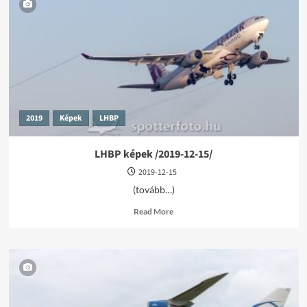
/2021-
05-
09/
2019
Képek
LHBP
LHBP képek /2019-12-15/
2019-12-15
(tovább…)
Read
Read More
more
about
LHBP
képek
/2019-
12-
15/