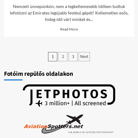
Nemzeti ünnepünkön, nem a legkellemesebb időben tudtuk
lefotózni az Emirates legújabb festésű gépét! Kellemetlen esős,
hideg idő várt minket és...
Read
Read More
more
about
LHBP
képek
Bejegyzések
/2018-
2
3
Next
1
03-
lapozása
15/
Fotóim repülős oldalakon