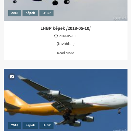
2018
Képek
LHBP
LHBP képek /2018-05-10/
2018-05-10
(tovább…)
Read
Read More
more
about
LHBP
képek
/2018-
05-
10/
2018
Képek
LHBP