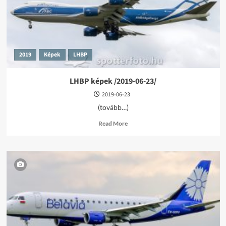
2019
Képek
LHBP
LHBP képek /2019-06-23/
2019-06-23
(tovább…)
Read
Read More
more
about
LHBP
képek
/2019-
06-
23/