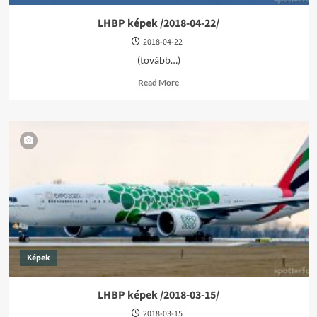
LHBP képek /2018-04-22/
2018-04-22
(tovább…)
Read
Read More
more
about
LHBP
képek
/2018-
04-
22/
Képek
LHBP képek /2018-03-15/
2018-03-15