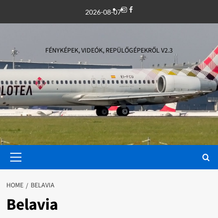
Skip
Instagram
Facebook
2026-08-07
to
content
FÉNYKÉPEK, VIDEÓK, REPÜLŐGÉPEKRŐL V2.3
Primary
Menu
HOME
BELAVIA
Belavia