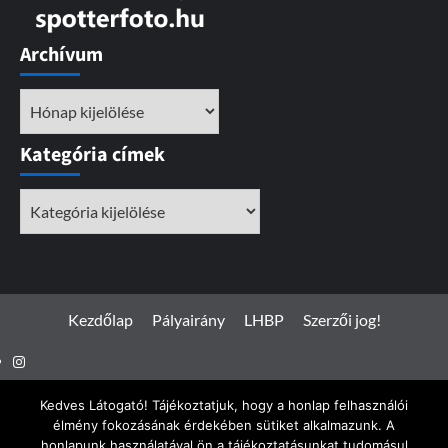
Archívum
Archívum
Kategória címek
Kategória
címek
Kezdőlap
Pályairány
LHBP
Szerzői jog!
Instagram
Facebook
Kedves Látogató! Tájékoztatjuk, hogy a honlap felhasználói
élmény fokozásának érdekében sütiket alkalmazunk. A
honlapunk használatával ön a tájékoztatásunkat tudomásul