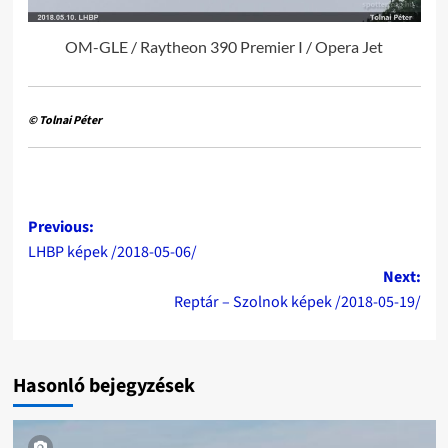
OM-GLE / Raytheon 390 Premier I / Opera Jet
© Tolnai Péter
Post
Previous:
LHBP képek /2018-05-06/
navigation
Next:
Reptár – Szolnok képek /2018-05-19/
Hasonló bejegyzések