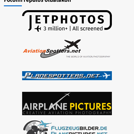
Fotóim repülős oldalakon
/
LGAV-
LHBP
takeoff