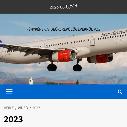
Skip
Instagram
Facebook
2026-08-08
to
content
FÉNYKÉPEK, VIDEÓK, REPÜLŐGÉPEKRŐL V2.3
Primary
Menu
HOME
VIDEÓ
2023
2023