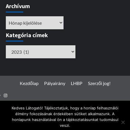
Archívum
Archívum
Kategória címek
Kategória
címek
Kezdőlap
Pályairány
LHBP
Szerzői jog!
Instagram
Facebook
Kedves Látogató! Tájékoztatjuk, hogy a honlap felhasználói
élmény fokozásának érdekében sütiket alkalmazunk. A
honlapunk használatával ön a tájékoztatásunkat tudomásul
veszi.
Spotterfoto.hu © Minden jog fenntartva 2017 - 2026
|