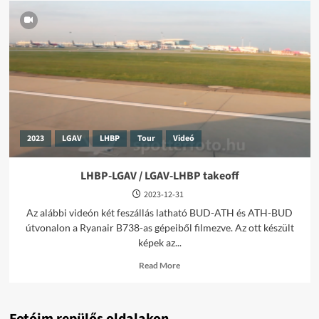
2023
LGAV
LHBP
Tour
Videó
LHBP-LGAV / LGAV-LHBP takeoff
2023-12-31
Az alábbi videón két feszállás latható BUD-ATH és ATH-BUD
útvonalon a Ryanair B738-as gépeiből filmezve. Az ott készült
képek az...
Read
Read More
more
about
LHBP-
LGAV