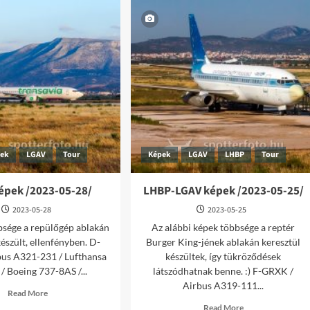
pek
LGAV
Tour
Képek
LGAV
LHBP
Tour
épek /2023-05-28/
LHBP-LGAV képek /2023-05-25/
2023-05-28
2023-05-25
bsége a repülőgép ablakán
Az alábbi képek többsége a reptér
készült, ellenfényben. D-
Burger King-jének ablakán keresztül
bus A321-231 / Lufthansa
készültek, így tükröződések
/ Boeing 737-8AS /...
látszódhatnak benne. :) F-GRXK /
Airbus A319-111...
Read
Read More
more
Read
Read More