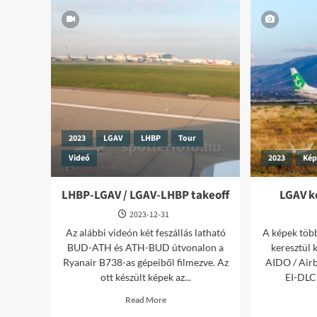
2023
LGAV
LHBP
Tour
Videó
2023
Ké
LHBP-LGAV / LGAV-LHBP takeoff
LGAV k
2023-12-31
Az alábbi videón két feszállás latható
A képek töb
BUD-ATH és ATH-BUD útvonalon a
keresztül 
Ryanair B738-as gépeiből filmezve. Az
AIDO / Air
ott készült képek az...
EI-DLC 
Read
Read More
more