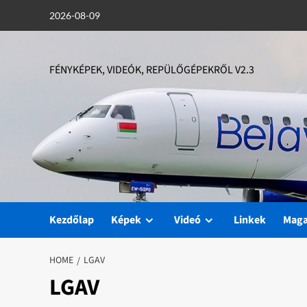
Skip
2026-08-09
to
content
FÉNYKÉPEK, VIDEÓK, REPÜLŐGÉPEKRŐL V2.3
Kezdőlap
Képek
Videó
Linkek
Mag
HOME
LGAV
LGAV