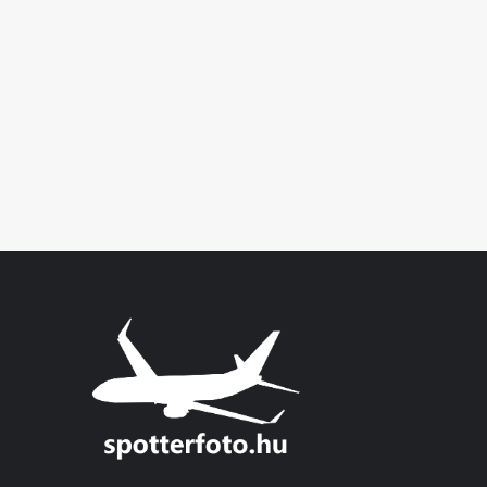
about
LHBP-
LGAV
/
LGAV-
LHBP
takeoff