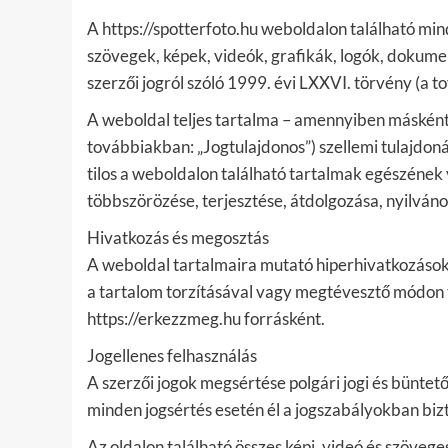
A https://spotterfoto.hu weboldalon található mi
szövegek, képek, videók, grafikák, logók, dokume
szerzői jogról szóló 1999. évi LXXVI. törvény (a to
A weboldal teljes tartalma – amennyiben másként 
továbbiakban: „Jogtulajdonos”) szellemi tulajdoná
tilos a weboldalon található tartalmak egészéne
többszörözése, terjesztése, átdolgozása, nyilván
Hivatkozás és megosztás
A weboldal tartalmaira mutató hiperhivatkozások
a tartalom torzításával vagy megtévesztő módon 
https://erkezzmeg.hu forrásként.
Jogellenes felhasználás
A szerzői jogok megsértése polgári jogi és bünte
minden jogsértés esetén él a jogszabályokban bizto
Az oldalon található összes képi, videó és szövege