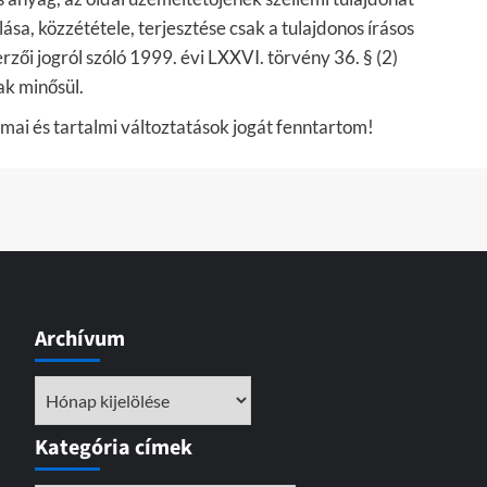
a, közzététele, terjesztése csak a tulajdonos írásos
rzői jogról szóló 1999. évi LXXVI. törvény 36. § (2)
ak minősül.
rmai és tartalmi változtatások jogát fenntartom!
Archívum
Archívum
Kategória címek