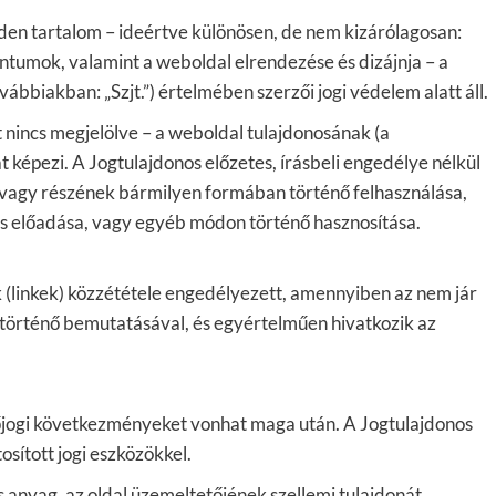
nden tartalom – ideértve különösen, de nem kizárólagosan:
ntumok, valamint a weboldal elrendezése és dizájnja – a
vábbiakban: „Szjt.”) értelmében szerzői jogi védelem alatt áll.
nincs megjelölve – a weboldal tulajdonosának (a
t képezi. A Jogtulajdonos előzetes, írásbeli engedélye nélkül
k vagy részének bármilyen formában történő felhasználása,
os előadása, vagy egyéb módon történő hasznosítása.
 (linkek) közzététele engedélyezett, amennyiben az nem jár
történő bemutatásával, és egyértelműen hivatkozik az
tőjogi következményeket vonhat maga után. A Jogtulajdonos
sított jogi eszközökkel.
s anyag, az oldal üzemeltetőjének szellemi tulajdonát