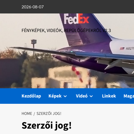
Skip
2026-08-07
to
content
FÉNYKÉPEK, VIDEÓK, REPÜLŐGÉPEKRŐL V2.3
Kezdőlap
Képek
Videó
Linkek
Mag
HOME
SZERZŐI JOG!
Szerzői jog!