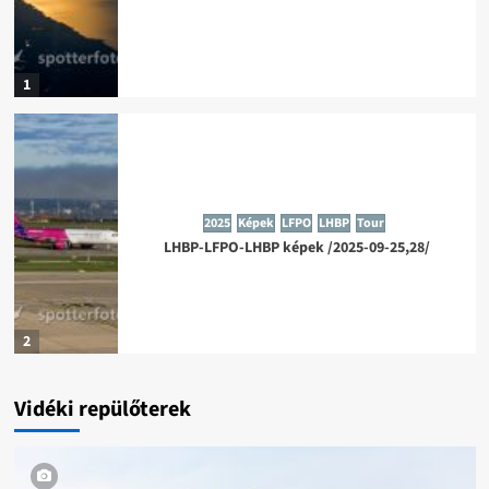
1
2025
Képek
LFPO
LHBP
Tour
LHBP-LFPO-LHBP képek /2025-09-25,28/
2
Vidéki repülőterek
2025
Képek
London
Science Museum - London
Tour