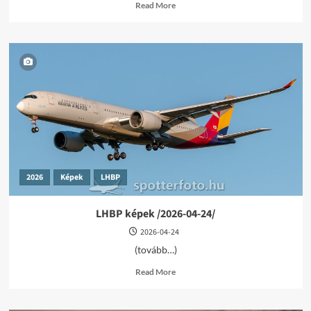
Read
Read More
more
about
LHBP
képek
/2026-
05-
19/
2026
Képek
LHBP
LHBP képek /2026-04-24/
2026-04-24
(tovább…)
Read
Read More
more
about
LHBP