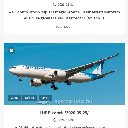
2026-05-31
A BL döntő utolsó napjára megérkezett a Qatar festett változata
és a Nike gépét is sikerült lefotózni. (tovább…)
Read
Read More
more
about
LHBP
képek
/2026-
05-
31/
2026
Képek
LHBP
LHBP képek /2026-05-29/
2026-05-29
A BL döntőre érkező gépek tömkelege másnap délután is