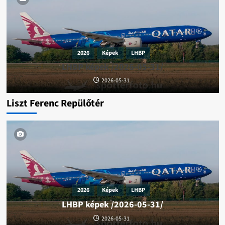
2026
Képek
LHBP
LHBP képek /2026-05-31/
2026-05-31
Liszt Ferenc Repülőtér
2026
Képek
LHBP
2024
Képek
Leskovac Barilovićki
Smerovišće
Tour
LHBP képek /2026-05-31/
WRC Croatia Rally 2024 képek / 2024-04-20/
2026-05-31