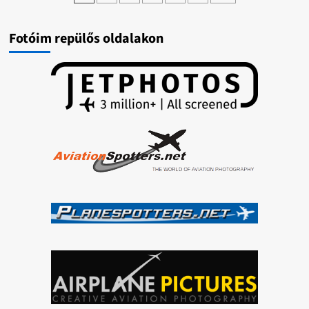
lapozása
04-
03/
Fotóim repülős oldalakon