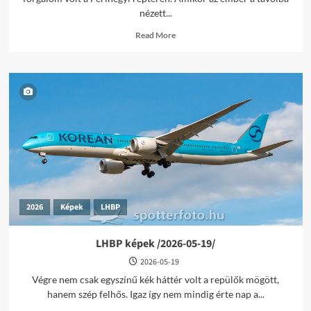
nézett...
Read
Read More
more
about
LHBP
képek
/2026-
05-
28/
2026
Képek
LHBP
LHBP képek /2026-05-19/
2026-05-19
Végre nem csak egyszínű kék háttér volt a repülők mögött,
hanem szép felhős. Igaz így nem mindig érte nap a...