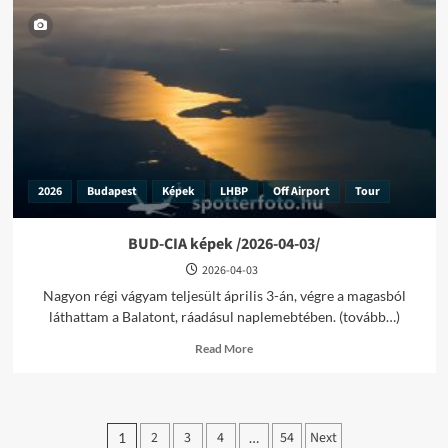
képek
/2026-
04-
24/
2026
Budapest
Képek
LHBP
Off Airport
Tour
BUD-CIA képek /2026-04-03/
2026-04-03
Nagyon régi vágyam teljesült április 3-án, végre a magasból
láthattam a Balatont, ráadásul naplemebtében. (tovább…)
Read
Read More
more
about
BUD-
CIA
Bejegyzések
képek
2
3
4
54
Next
1
…
/2026-