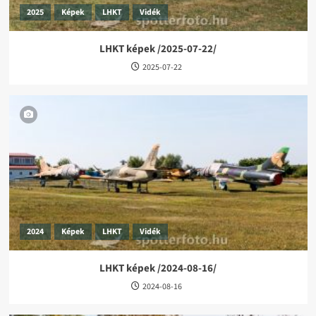
2023
LGAV
LHBP
Tour
Videó
2025
Képek
LHKT
Vidék
LHBP-LGAV / LGAV-LHBP takeoff
LHKT képek /2025-07-22/
2025-07-22
5
2026
Budapest
Képek
LHBP
Off Airport
Tour
BUD-CIA képek /2026-04-03/
2024
Képek
LHKT
Vidék
1
LHKT képek /2024-08-16/
2024-08-16