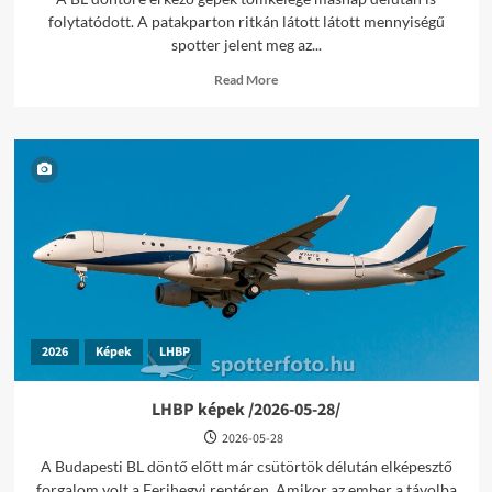
folytatódott. A patakparton ritkán látott látott mennyiségű
spotter jelent meg az...
Read
Read More
more
about
LHBP
képek
/2026-
05-
29/
2026
Képek
LHBP
LHBP képek /2026-05-28/
2026-05-28
A Budapesti BL döntő előtt már csütörtök délután elképesztő
forgalom volt a Ferihegyi reptéren. Amikor az ember a távolba