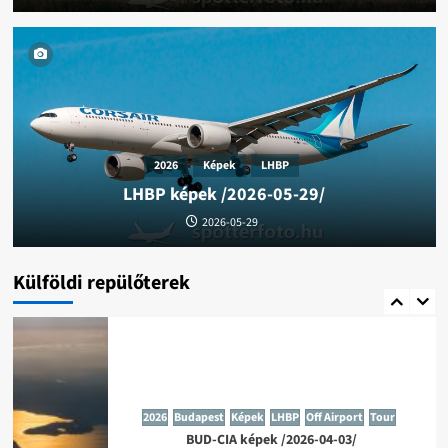
4
2026
Képek
LHBP
2023
LGAV
LHBP
Tour
Videó
LHBP képek /2026-05-29/
LHBP-LGAV / LGAV-LHBP takeoff
2026-05-29
Külföldi repülőterek
5
2026
Budapest
Képek
LHBP
Off Airport
Tour
BUD-CIA képek /2026-04-03/