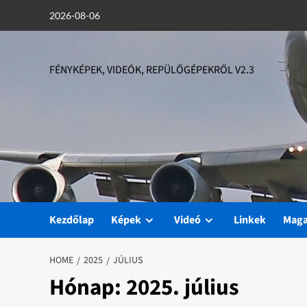
Skip
2026-08-06
to
content
FÉNYKÉPEK, VIDEÓK, REPÜLŐGÉPEKRŐL V2.3
Kezdőlap
Képek
Videó
Linkek
Mag
HOME
2025
JÚLIUS
Hónap:
2025. július