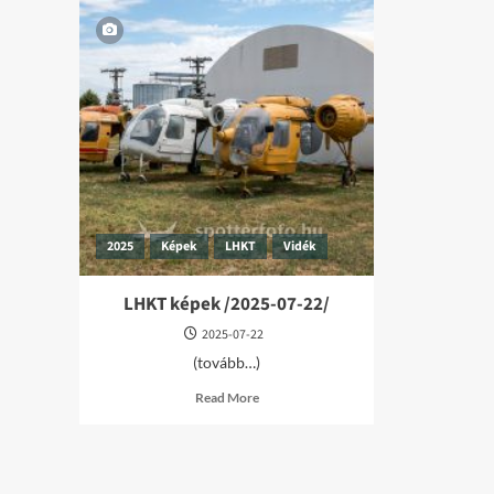
2025
Képek
LHKT
Vidék
LHKT képek /2025-07-22/
2025-07-22
(tovább…)
Read
Read More
more
about
LHKT
képek
/2025-