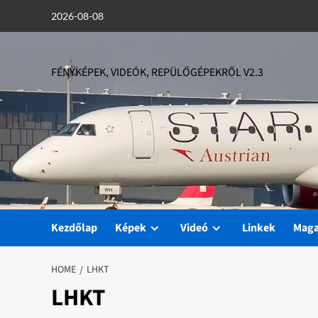
Skip
2026-08-08
to
content
FÉNYKÉPEK, VIDEÓK, REPÜLŐGÉPEKRŐL V2.3
Kezdőlap
Képek
Videó
Linkek
Mag
HOME
LHKT
LHKT