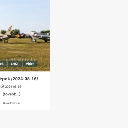
pek
LHKT
Vidék
épek /2024-08-16/
2024-08-16
(tovább…)
Read
Read More
more
about
LHKT
képek
/2024-