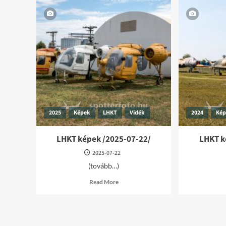
2025
Képek
LHKT
Vidék
2024
Ké
LHKT képek /2025-07-22/
LHKT k
2025-07-22
(tovább…)
Read
Read More
more
about
LHKT
képek
/2025-