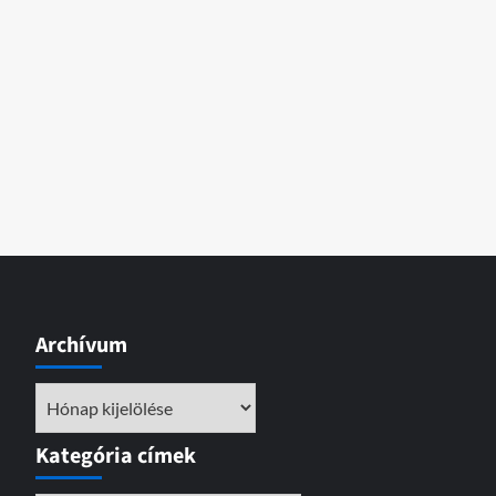
08-
16/
Archívum
Archívum
Kategória címek