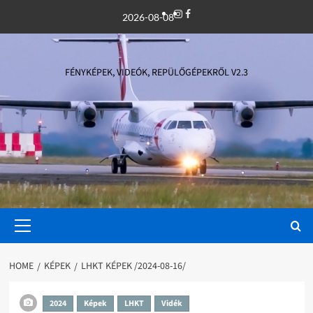
Skip
Instagram
Facebook
2026-08-08
to
content
FÉNYKÉPEK, VIDEÓK, REPÜLŐGÉPEKRŐL V2.3
Primary
Menu
HOME
KÉPEK
LHKT KÉPEK /2024-08-16/
2024
Képek
LHKT
Vidék