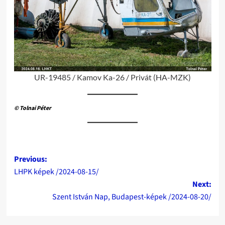
UR-19485 / Kamov Ka-26 / Privát (HA-MZK)
© Tolnai Péter
Post
Previous:
LHPK képek /2024-08-15/
navigation
Next:
Szent István Nap, Budapest-képek /2024-08-20/