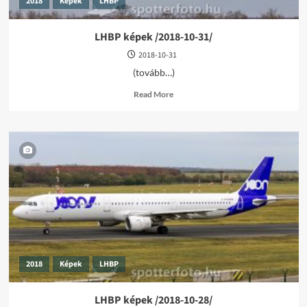
2018
Képek
LHBP
LHBP képek /2018-10-31/
2018-10-31
(tovább…)
Read
Read More
more
about
LHBP
képek
/2018-
10-
31/
2018
Képek
LHBP
LHBP képek /2018-10-28/