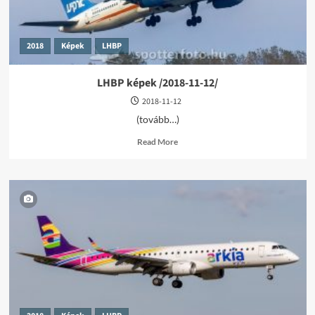
2018
Képek
LHBP
LHBP képek /2018-11-12/
2018-11-12
(tovább…)
Read
Read More
more
about
LHBP
képek
/2018-
11-
12/