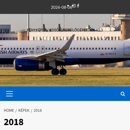
Skip
Instagram
Facebook
2026-08-06
to
content
FÉNYKÉPEK, VIDEÓK, REPÜLŐGÉPEKRŐL V2.3
Primary
Menu
HOME
KÉPEK
2018
2018