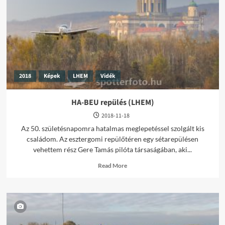
2018
Képek
LHEM
Vidék
HA-BEU repülés (LHEM)
2018-11-18
Az 50. születésnapomra hatalmas meglepetéssel szolgált kis
családom. Az esztergomi repülőtéren egy sétarepülésen
vehettem rész Gere Tamás pilóta társaságában, aki...
Read
Read More
more
about
HA-
BEU
repülés
(LHEM)