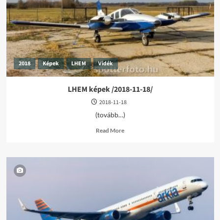
2018
Képek
LHEM
Vidék
LHEM képek /2018-11-18/
2018-11-18
(tovább…)
Read
Read More
more
about
LHEM
képek
/2018-
11-
18/