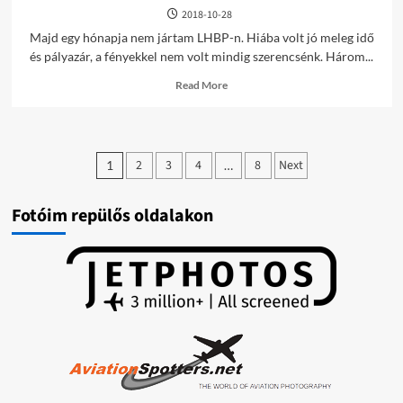
2018-10-28
Majd egy hónapja nem jártam LHBP-n. Hiába volt jó meleg idő
és pályazár, a fényekkel nem volt mindig szerencsénk. Három...
Read
Read More
more
about
LHBP
képek
Bejegyzések
/2018-
2
3
4
8
Next
1
…
10-
lapozása
28/
Fotóim repülős oldalakon