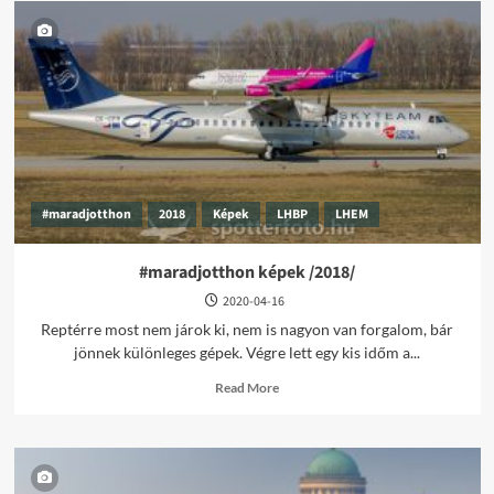
#maradjotthon
2018
Képek
LHBP
LHEM
#maradjotthon képek /2018/
2020-04-16
Reptérre most nem járok ki, nem is nagyon van forgalom, bár
jönnek különleges gépek. Végre lett egy kis időm a...
Read
Read More
more
about
#maradjotthon
képek
/2018/