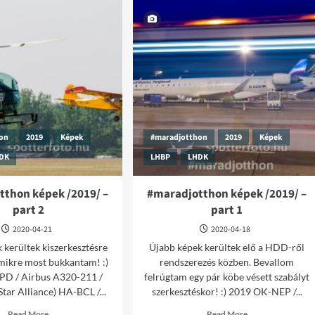
hon
2019
Képek
#maradjotthon
2019
Képek
DK
LHBP
LHDK
thon képek /2019/ –
#maradjotthon képek /2019/ –
part 2
part 1
2020-04-21
2020-04-18
 kerültek kiszerkesztésre
Újabb képek kerültek elő a HDD-ről
mikre most bukkantam! :)
rendszerezés közben. Bevallom
PD / Airbus A320-211 /
felrúgtam egy pár köbe vésett szabályt
Star Alliance) HA-BCL /...
szerkesztéskor! :) 2019 OK-NEP /...
Read
Read
Read More
Read More