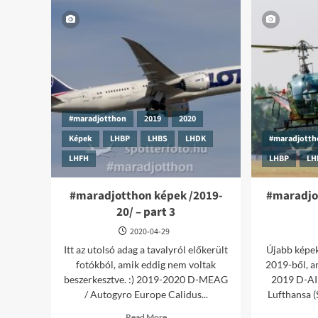
#maradjotthon
2019
2020
Képek
LHBP
LHBS
LHDK
#maradjott
LHFH
LHBP
LH
#maradjotthon képek /2019-
#maradjot
20/ – part 3
2020-04-29
Itt az utolsó adag a tavalyról előkerült
Újabb képek
fotókból, amik eddig nem voltak
2019-ből, a
beszerkesztve. :) 2019-2020 D-MEAG
2019 D-AI
/ Autogyro Europe Calidus...
Lufthansa (
Read
Read More