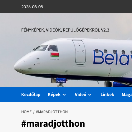
Skip
2026-08-08
to
content
FÉNYKÉPEK, VIDEÓK, REPÜLŐGÉPEKRŐL V2.3
Kezdőlap
Képek
Videó
Linkek
Mag
HOME
#MARADJOTTHON
#maradjotthon