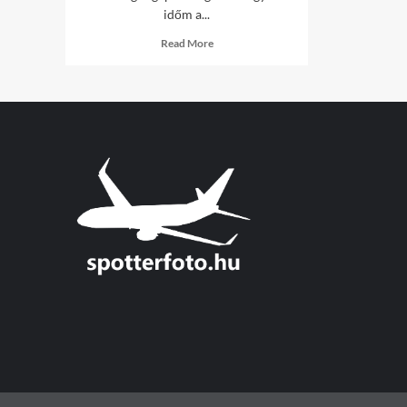
időm a...
Read
Read More
more
about
#maradjotthon
képek
/2018/