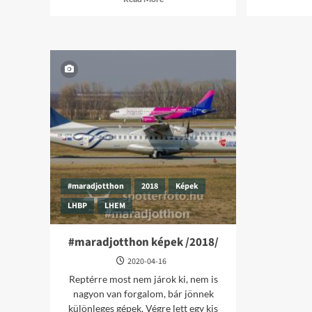
more
about
#maradjotthon
képek
/2019-
20/
–
part
3
#maradjotthon
2018
Képek
LHBP
LHEM
#maradjotthon képek /2018/
2020-04-16
Reptérre most nem járok ki, nem is
nagyon van forgalom, bár jönnek
különleges gépek. Végre lett egy kis