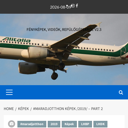
Skip
Instagram
Facebook
2026-08-09
to
content
FÉNYKÉPEK, VIDEÓK, REPÜLŐGÉPEKRŐL V2.3
Primary
Menu
HOME
KÉPEK
#MARADJOTTHON KÉPEK /2019/ – PART 2
#maradjotthon
2019
Képek
LHBP
LHDK