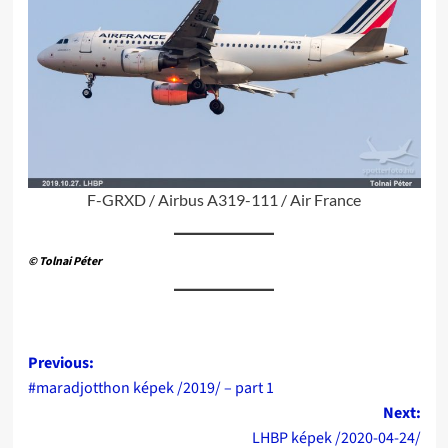
F-GRXD / Airbus A319-111 / Air France
© Tolnai Péter
Post
Previous:
#maradjotthon képek /2019/ – part 1
navigation
Next:
LHBP képek /2020-04-24/