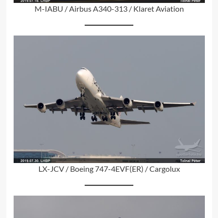
M-IABU / Airbus A340-313 / Klaret Aviation
LX-JCV / Boeing 747-4EVF(ER) / Cargolux