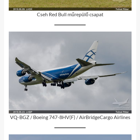
Cseh Red Bull műrepülő csapat
VQ-BGZ / Boeing 747-8HV(F) / AirBridgeCargo Airlines