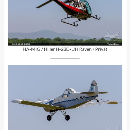
HA-MIG / Hiller H-23D-UH Raven / Privát