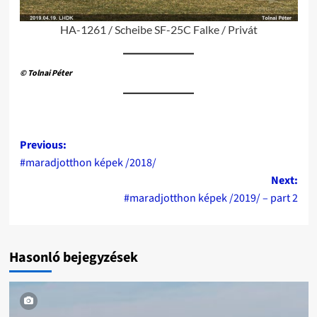
HA-1261 / Scheibe SF-25C Falke / Privát
© Tolnai Péter
Post
Previous:
#maradjotthon képek /2018/
navigation
Next:
#maradjotthon képek /2019/ – part 2
Hasonló bejegyzések