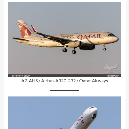
A7-AHS / Airbus A320-232 / Qatar Airways