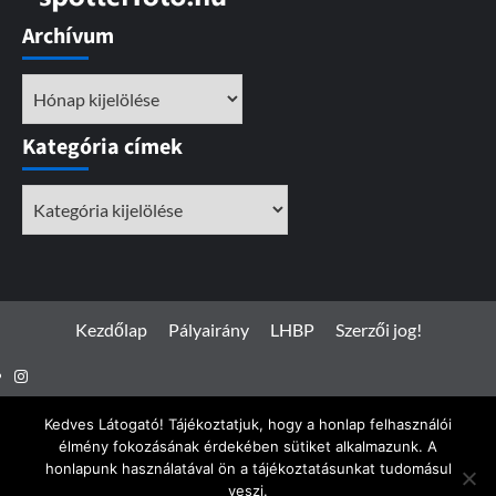
Archívum
Archívum
Kategória címek
Kategória
címek
Kezdőlap
Pályairány
LHBP
Szerzői jog!
Instagram
Facebook
Kedves Látogató! Tájékoztatjuk, hogy a honlap felhasználói
élmény fokozásának érdekében sütiket alkalmazunk. A
honlapunk használatával ön a tájékoztatásunkat tudomásul
veszi.
Spotterfoto.hu © Minden jog fenntartva 2017 - 2026
|