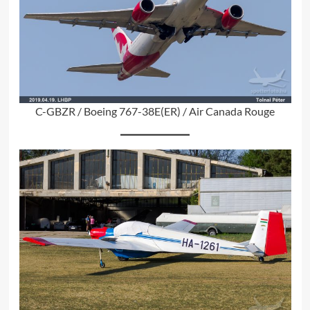
C-GBZR / Boeing 767-38E(ER) / Air Canada Rouge