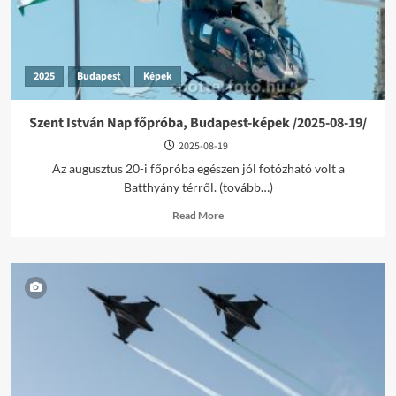
20/
2025
Budapest
Képek
Szent István Nap főpróba, Budapest-képek /2025-08-19/
2025-08-19
Az augusztus 20-i főpróba egészen jól fotózható volt a
Batthyány térről. (tovább…)
Read
Read More
more
about
Szent
István
Nap
főpróba,
Budapest-
képek
/2025-
08-
19/