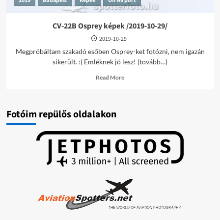
2019
Budapest
Képek
Off Airport
CV-22B Osprey képek /2019-10-29/
2019-10-29
Megpróbáltam szakadó esőben Osprey-ket fotózni, nem igazán
sikerült. :( Emléknek jó lesz! (tovább…)
Read
Read More
more
about
CV-
22B
Fotóim repülős oldalakon
Osprey
képek
/2019-
10-
29/