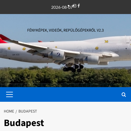
Skip
Instagram
Facebook
2026-08-07
to
content
FÉNYKÉPEK, VIDEÓK, REPÜLŐGÉPEKRŐL V2.3
Primary
Menu
HOME
BUDAPEST
Budapest