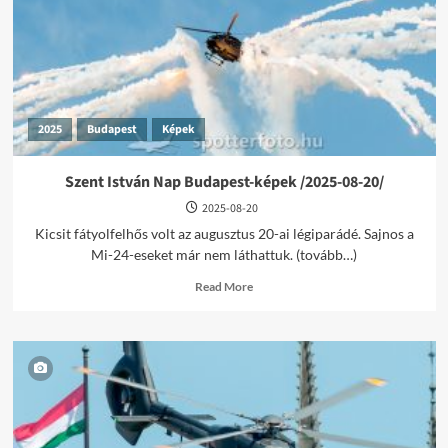
/2025-
09-
21/
2025
Budapest
Képek
Szent István Nap Budapest-képek /2025-08-20/
2025-08-20
Kicsit fátyolfelhős volt az augusztus 20-ai légiparádé. Sajnos a
Mi-24-eseket már nem láthattuk. (tovább…)
Read
Read More
more
about
Szent
István
Nap
Budapest-
képek
/2025-
08-