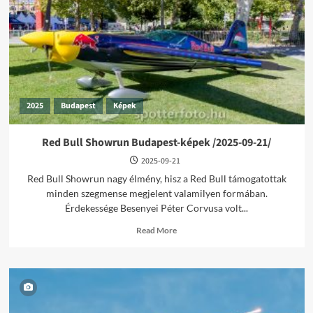
/2026-
04-
03/
2025
Budapest
Képek
Red Bull Showrun Budapest-képek /2025-09-21/
2025-09-21
Red Bull Showrun nagy élmény, hisz a Red Bull támogatottak
minden szegmense megjelent valamilyen formában.
Érdekessége Besenyei Péter Corvusa volt...
Read
Read More
more
about
Red
Bull
Showrun
Budapest-
képek