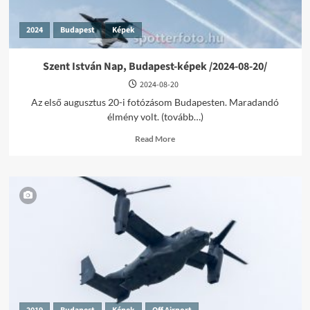
2024
Budapest
Képek
Szent István Nap, Budapest-képek /2024-08-20/
2024-08-20
Az első augusztus 20-i fotózásom Budapesten. Maradandó
élmény volt. (tovább…)
Read
Read More
more
about
Szent
István
Nap,
Budapest-
képek
/2024-
08-
20/