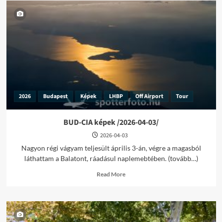
2026
Budapest
Képek
LHBP
Off Airport
Tour
BUD-CIA képek /2026-04-03/
2026-04-03
Nagyon régi vágyam teljesült április 3-án, végre a magasból
láthattam a Balatont, ráadásul naplemebtében. (tovább…)
Read
Read More
more
about
BUD-
CIA
képek