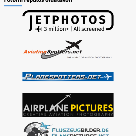
Fotóim repülős oldalakon
Rally
2024
képek
/
2024-
04-
20/