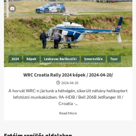
2024
Képek
Leskovac Barilovićki
Smerovišće
Tour
WRC Croatia Rally 2024 képek / 2024-04-20/
2024-04-20
A horvát WRC-n jártunk a hétvégén, sikerült néhány helikoptert
lefotózni munkaközben. 9A-HDB / Bell 206B JetRanger III /
Croatia -...
Read
Read More
more
about
WRC
Croatia