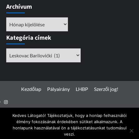
Archívum
Archívum
Kategória címek
Kategória
címek
Kezdőlap
Pályairány
LHBP
Szerzői jog!
Instagram
Facebook
Kedves Látogató! Tájékoztatjuk, hogy a honlap felhasználói
élmény fokozásának érdekében sütiket alkalmazunk. A
honlapunk használatával ön a tájékoztatásunkat tudomásul
veszi.
Spotterfoto.hu © Minden jog fenntartva 2017 - 2026
|