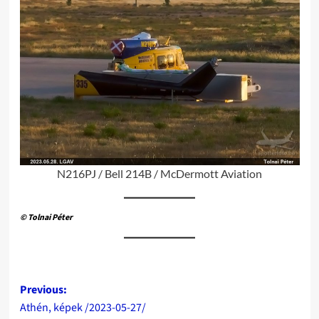
N216PJ / Bell 214B / McDermott Aviation
© Tolnai Péter
Post
Previous:
Athén, képek /2023-05-27/
navigation