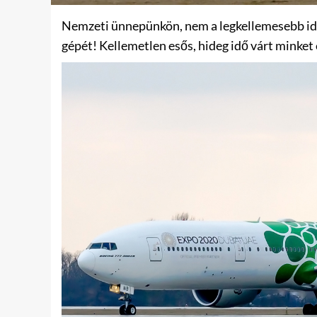
Nemzeti ünnepünkön, nem a legkellemesebb idő
gépét! Kellemetlen esős, hideg idő várt minket