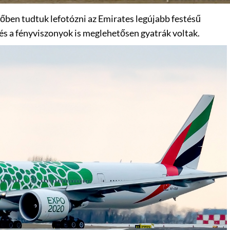
ben tudtuk lefotózni az Emirates legújabb festésű
 és a fényviszonyok is meglehetősen gyatrák voltak.