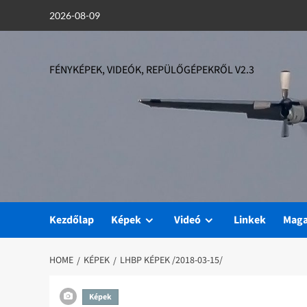
Skip
2026-08-09
to
content
FÉNYKÉPEK, VIDEÓK, REPÜLŐGÉPEKRŐL V2.3
Kezdőlap
Képek
Videó
Linkek
Mag
HOME
KÉPEK
LHBP KÉPEK /2018-03-15/
Képek