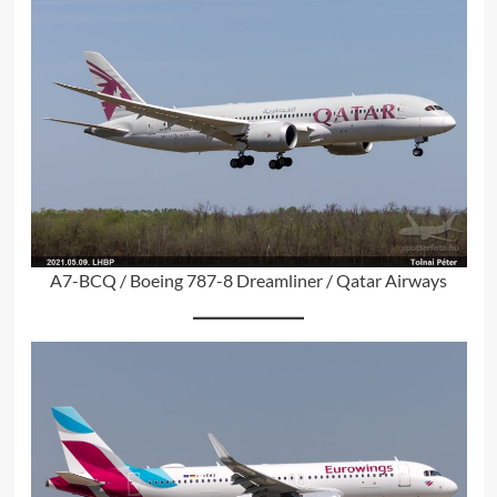
A7-BCQ / Boeing 787-8 Dreamliner / Qatar Airways