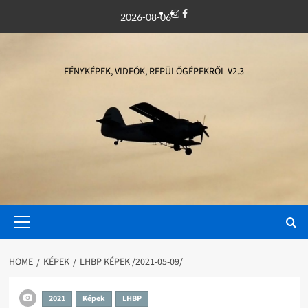
Skip
Instagram
Facebook
2026-08-06
to
content
FÉNYKÉPEK, VIDEÓK, REPÜLŐGÉPEKRŐL V2.3
Primary
Menu
HOME
KÉPEK
LHBP KÉPEK /2021-05-09/
2021
Képek
LHBP