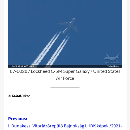
87-0028 / Lockheed C-5M Super Galaxy / United States
Air Force
© Tolnai Péter
Post
Previous:
I. Dunakeszi Vitorlázórepülő Bajnokság LHDK képek /2021-
navigation