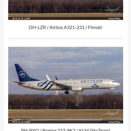
OH-LZR / Airbus A321-231 / Finnair
PH-BXO / Boeing 737-9K2 / KLM (SkyTeam)