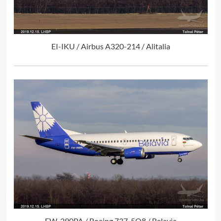
EI-IKU / Airbus A320-214 / Alitalia
EW-290PA / Boeing 737-5Q8 / Belavia