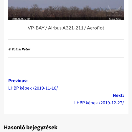
VP-BAY / Airbus A321-211 / Aeroflot
© Tolnai Péter
Post
Previous:
LHBP képek /2019-11-16/
navigation
Next:
LHBP képek /2019-12-27/
Hasonló bejegyzések