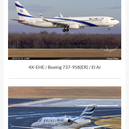
4X-EHE / Boeing 737-958(ER) / El Al