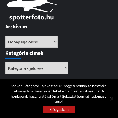
Archívum
Archívum
Kategória címek
Kategória
címek
Kedves Látogató! Tájékoztatjuk, hogy a honlap felhasználói
élmény fokozásának érdekében sütiket alkalmazunk. A
Kezdőlap
Pályairány
LHBP
Szerzői jog!
honlapunk használatával ön a tájékoztatásunkat tudomásul
veszi.
Instagram
Elfogadom
Facebook