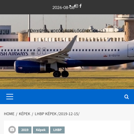
Skip
Instagram
Facebook
2026-08-08
to
content
FÉNYKÉPEK, VIDEÓK, REPÜLŐGÉPEKRŐL V2.3
Primary
Menu
HOME
KÉPEK
LHBP KÉPEK /2019-12-15/
2019
Képek
LHBP