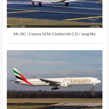
9A-JSC / Cessna 525A CitationJet CJ2 / Jung Sky