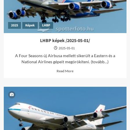
2025
Képek
LHBP
LHBP képek /2025-05-01/
2025-05-01
A Four Seasons új Airbusa mellett sikerült a Eastern és a
National Airlines gépeit megörökíteni. (tovább…)
Read
Read More
more
about
LHBP
képek
/2025-
05-
01/