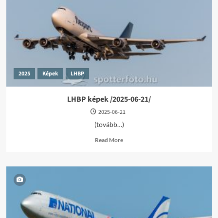
01-
01/
2025
Képek
LHBP
LHBP képek /2025-06-21/
2025-06-21
(tovább…)
Read
Read More
more
about
LHBP
képek
/2025-
06-
21/