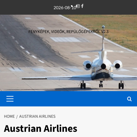
Skip
Instagram
Facebook
2026-08-10
to
content
FÉNYKÉPEK, VIDEÓK, REPÜLŐGÉPEKRŐL V2.3
Primary
Menu
HOME
AUSTRIAN AIRLINES
Austrian Airlines