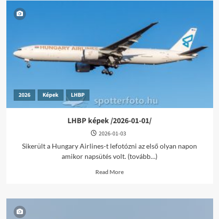
2026
Képek
LHBP
LHBP képek /2026-01-01/
2026-01-03
Sikerült a Hungary Airlines-t lefotózni az első olyan napon
amikor napsütés volt. (tovább…)
Read
Read More
more
about
LHBP
képek
/2026-