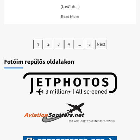
(tovább…)
Read
Read More
more
about
LHBP
képek
Bejegyzések
/2024-
2
3
4
8
Next
1
…
02-
lapozása
17/
Fotóim repülős oldalakon