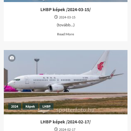
LHBP képek /2024-03-15/
2024-03-15
(tovább…)
Read
Read More
more
about
LHBP
képek
/2024-
03-
15/
2024
Képek
LHBP
LHBP képek /2024-02-17/
2024-02-17