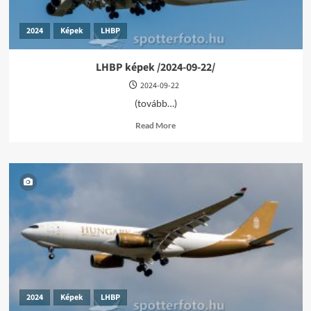
2024
Képek
LHBP
LHBP képek /2024-09-22/
2024-09-22
(tovább…)
Read
Read More
more
about
LHBP
képek
/2024-
09-
22/
2024
Képek
LHBP