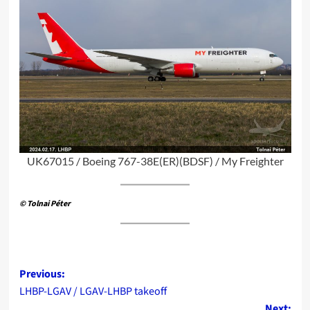
UK67015 / Boeing 767-38E(ER)(BDSF) / My Freighter
© Tolnai Péter
Post
Previous:
LHBP-LGAV / LGAV-LHBP takeoff
navigation
Next: