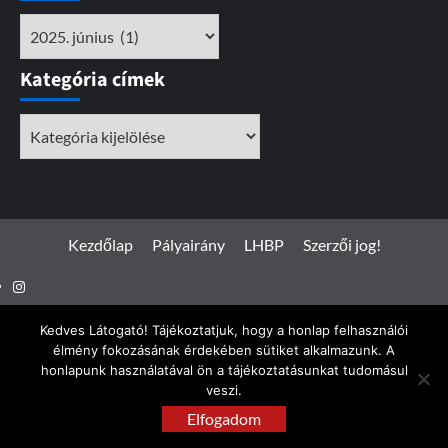
Archívum
Kategória címek
Kategória
címek
Kezdőlap
Pályairány
LHBP
Szerzői jog!
Instagram
Facebook
Kedves Látogató! Tájékoztatjuk, hogy a honlap felhasználói
élmény fokozásának érdekében sütiket alkalmazunk. A
honlapunk használatával ön a tájékoztatásunkat tudomásul
veszi.
Spotterfoto.hu © Minden jog fenntartva 2017 - 2026
|
Elfogadom
CoverNews
by AF themes.