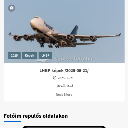
2025
Képek
LHBP
LHBP képek /2025-06-21/
2025-06-21
(tovább…)
Read
Read More
more
about
LHBP
képek
Fotóim repülős oldalakon
/2025-
06-
21/