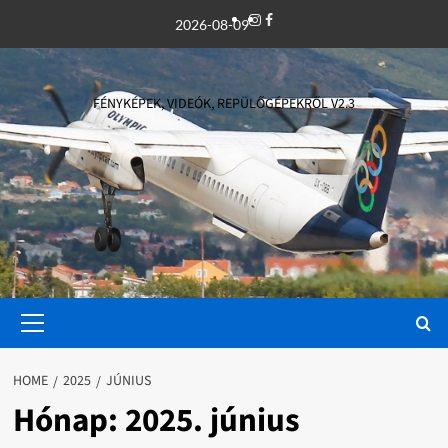
Skip
Instagram
Facebook
2026-08-09
to
content
FÉNYKÉPEK, VIDEÓK, REPÜLŐGÉPEKRŐL V2.3
Primary
Menu
HOME
2025
JÚNIUS
Hónap:
2025. június