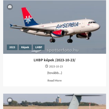
2023
Képek
LHBP
LHBP képek /2023-10-23/
2023-10-23
(tovább…)
Read
Read More
more
about
LHBP
képek
/2023-
10-
23/