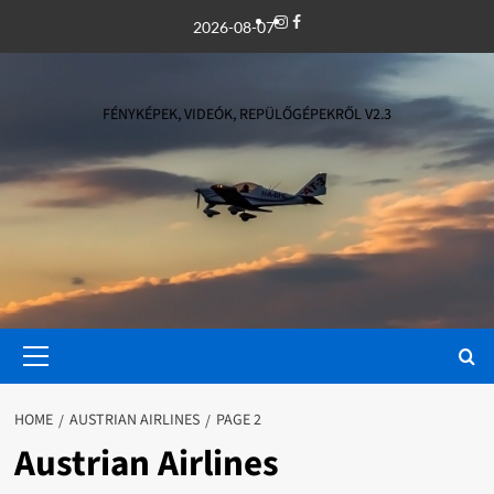
Skip
Instagram
Facebook
2026-08-07
to
content
FÉNYKÉPEK, VIDEÓK, REPÜLŐGÉPEKRŐL V2.3
Primary
Menu
HOME
AUSTRIAN AIRLINES
PAGE 2
Austrian Airlines