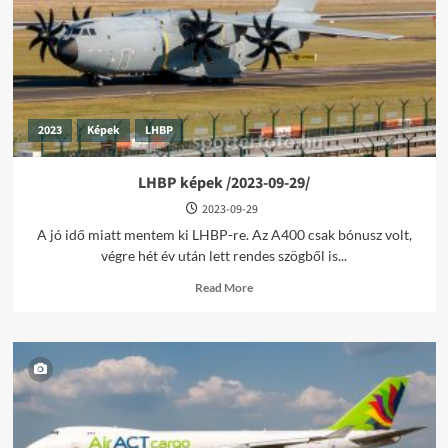
2023
Képek
LHBP
LHBP képek /2023-09-29/
2023-09-29
A jó idő miatt mentem ki LHBP-re. Az A400 csak bónusz volt,
végre hét év után lett rendes szögből is...
Read
Read More
more
about
LHBP
képek
/2023-
09-
29/