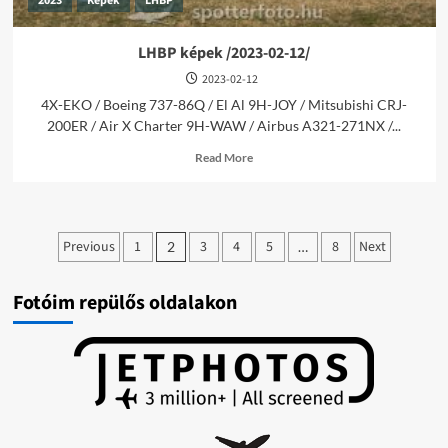
2023
Képek
LHBP
LHBP képek /2023-02-12/
2023-02-12
4X-EKO / Boeing 737-86Q / El Al 9H-JOY / Mitsubishi CRJ-
200ER / Air X Charter 9H-WAW / Airbus A321-271NX /...
Read
Read More
more
about
LHBP
képek
Bejegyzések
/2023-
Previous
1
3
4
5
8
Next
2
…
02-
lapozása
12/
Fotóim repülős oldalakon