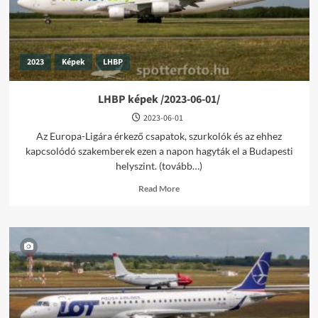
2023
Képek
LHBP
LHBP képek /2023-06-01/
2023-06-01
Az Europa-Ligára érkező csapatok, szurkolók és az ehhez
kapcsolódó szakemberek ezen a napon hagyták el a Budapesti
helyszint. (tovább…)
Read
Read More
more
about
LHBP
képek
/2023-
06-
01/