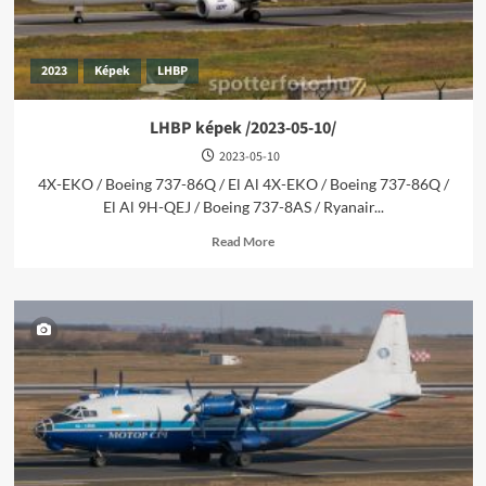
2023
Képek
LHBP
LHBP képek /2023-05-10/
2023-05-10
4X-EKO / Boeing 737-86Q / El Al 4X-EKO / Boeing 737-86Q /
El Al 9H-QEJ / Boeing 737-8AS / Ryanair...
Read
Read More
more
about
LHBP
képek
/2023-
05-
10/