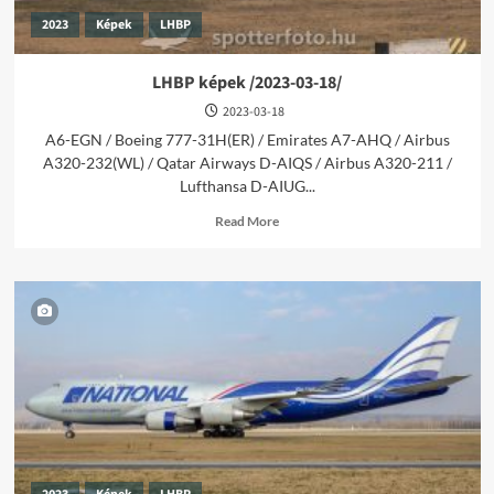
2023
Képek
LHBP
LHBP képek /2023-03-18/
2023-03-18
A6-EGN / Boeing 777-31H(ER) / Emirates A7-AHQ / Airbus
A320-232(WL) / Qatar Airways D-AIQS / Airbus A320-211 /
Lufthansa D-AIUG...
Read
Read More
more
about
LHBP
képek
/2023-
03-
18/