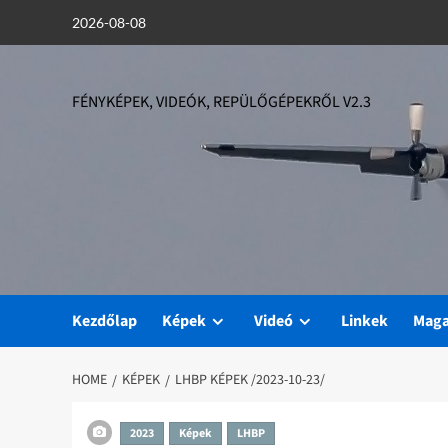
Skip
2026-08-08
to
content
FÉNYKÉPEK, VIDEÓK, REPÜLŐGÉPEKRŐL V2.3
Kezdőlap
Képek
Videó
Linkek
Mag
HOME
KÉPEK
LHBP KÉPEK /2023-10-23/
2023
Képek
LHBP