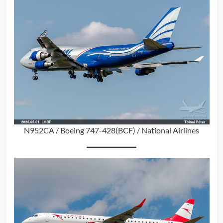
N952CA / Boeing 747-428(BCF) / National Airlines