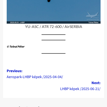
YU-ASC / ATR 72-600 / AirSERBIA
© Tolnai Péter
Post
Previous:
Aeropark-LHBP képek /2025-04-04/
navigation
Next:
LHBP képek /2025-06-21/