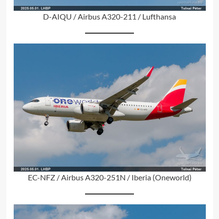
D-AIQU / Airbus A320-211 / Lufthansa
EC-NFZ / Airbus A320-251N / Iberia (Oneworld)