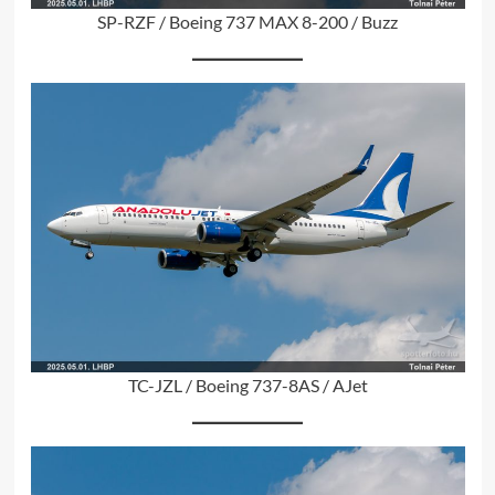
SP-RZF / Boeing 737 MAX 8-200 / Buzz
TC-JZL / Boeing 737-8AS / AJet