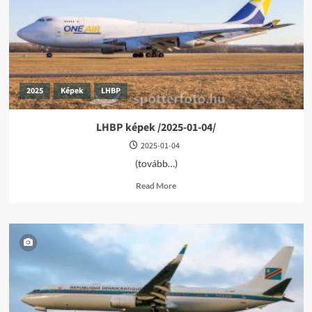
2025
Képek
LHBP
LHBP képek /2025-01-04/
2025-01-04
(tovább…)
Read
Read More
more
about
LHBP
képek
/2025-
01-
04/