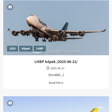
2025
Képek
LHBP
LHBP képek /2025-06-21/
2025-06-21
(tovább…)
Read
Read More
more
about
LHBP
képek
/2025-
06-
21/