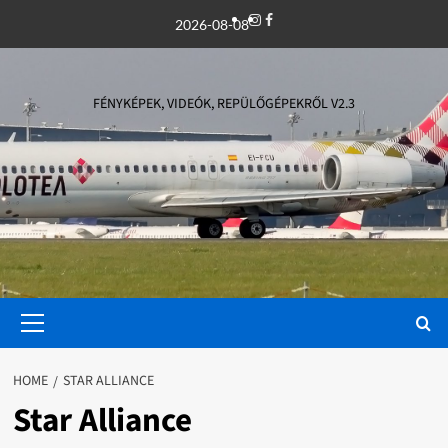
Skip
Instagram
Facebook
2026-08-08
to
content
FÉNYKÉPEK, VIDEÓK, REPÜLŐGÉPEKRŐL V2.3
Primary
Menu
HOME
STAR ALLIANCE
Star Alliance