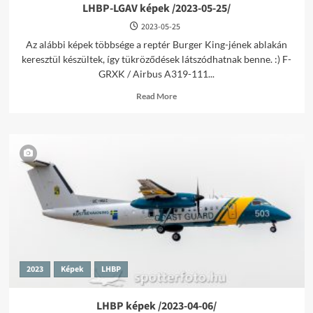
LHBP-LGAV képek /2023-05-25/
2023-05-25
Az alábbi képek többsége a reptér Burger King-jének ablakán
keresztül készültek, így tükröződések látszódhatnak benne. :) F-
GRXK / Airbus A319-111...
Read
Read More
more
about
LHBP-
LGAV
képek
/2023-
05-
25/
2023
Képek
LHBP
LHBP képek /2023-04-06/