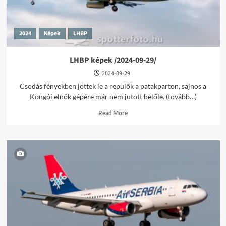
2024
Képek
LHBP
LHBP képek /2024-09-29/
2024-09-29
Csodás fényekben jöttek le a repülők a patakparton, sajnos a
Kongói elnök gépére már nem jutott belőle. (tovább…)
Read
Read More
more
about
LHBP
képek
/2024-
09-
29/