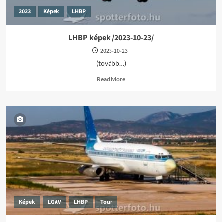
2023
Képek
LHBP
LHBP képek /2023-10-23/
2023-10-23
(tovább…)
Read
Read More
more
about
LHBP
képek
/2023-
10-
23/
Képek
LGAV
LHBP
Tour