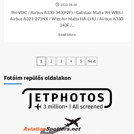
2023-04-06
9H-VDC / Airbus A330-343(P2F) / Galistair Malta 9H-WBS /
Airbus A321-271NX / Wizz Air Malta HA-LHU / Airbus A330-
243F /...
Read
Read More
more
about
LHBP
képek
Bejegyzések
/2023-
2
3
4
5
Next
1
04-
lapozása
06/
Fotóim repülős oldalakon