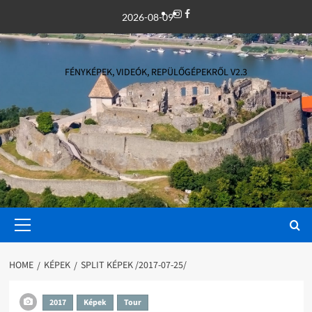
Skip
Instagram
Facebook
2026-08-09
to
content
FÉNYKÉPEK, VIDEÓK, REPÜLŐGÉPEKRŐL V2.3
Primary
Menu
HOME
KÉPEK
SPLIT KÉPEK /2017-07-25/
2017
Képek
Tour