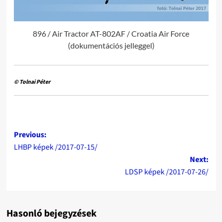
896 / Air Tractor AT-802AF / Croatia Air Force
(dokumentációs jelleggel)
© Tolnai Péter
Post
Previous:
LHBP képek /2017-07-15/
navigation
Next:
LDSP képek /2017-07-26/
Hasonló bejegyzések