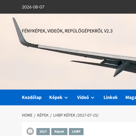
Skip
2026-08-07
to
content
FÉNYKÉPEK, VIDEÓK, REPÜLŐGÉPEKRŐL V2.3
Kezdőlap
Képek
Videó
Linkek
Mag
HOME
KÉPEK
LHBP KÉPEK /2017-07-15/
2017
Képek
LHBP