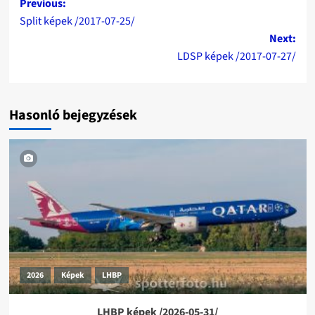
Post
Previous:
Split képek /2017-07-25/
navigation
Next:
LDSP képek /2017-07-27/
Hasonló bejegyzések
2026
Képek
LHBP
LHBP képek /2026-05-31/