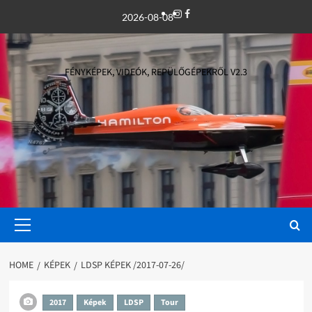
Skip
Instagram
Facebook
2026-08-08
to
content
FÉNYKÉPEK, VIDEÓK, REPÜLŐGÉPEKRŐL V2.3
Primary
Menu
HOME
KÉPEK
LDSP KÉPEK /2017-07-26/
2017
Képek
LDSP
Tour