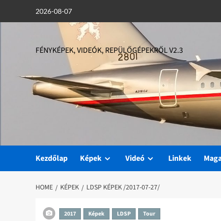
Skip
2026-08-07
to
content
FÉNYKÉPEK, VIDEÓK, REPÜLŐGÉPEKRŐL V2.3
Kezdőlap
Képek
Videó
Linkek
Mag
HOME
KÉPEK
LDSP KÉPEK /2017-07-27/
2017
Képek
LDSP
Tour