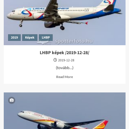
2019
Képek
LHBP
LHBP képek /2019-12-28/
2019-12-28
(tovább…)
Read
Read More
more
about
LHBP
képek
/2019-
12-
28/