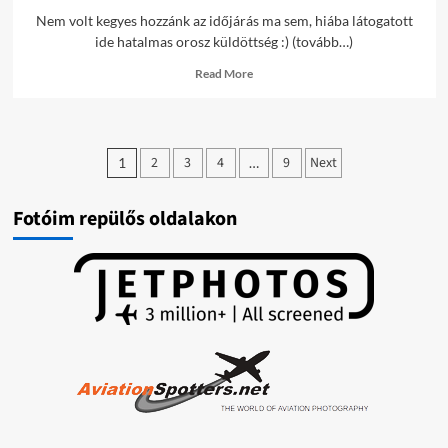
Nem volt kegyes hozzánk az időjárás ma sem, hiába látogatott
ide hatalmas orosz küldöttség :) (tovább…)
Read
Read More
more
about
LHBP
képek
Bejegyzések
/2019-
2
3
4
9
Next
1
…
10-
lapozása
30/
Fotóim repülős oldalakon