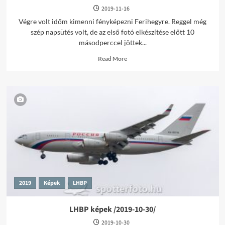
2019-11-16
Végre volt időm kimenni fényképezni Ferihegyre. Reggel még
szép napsütés volt, de az első fotó elkészítése előtt 10
másodperccel jöttek...
Read
Read More
more
about
LHBP
képek
/2019-
11-
16/
2019
Képek
LHBP
LHBP képek /2019-10-30/
2019-10-30