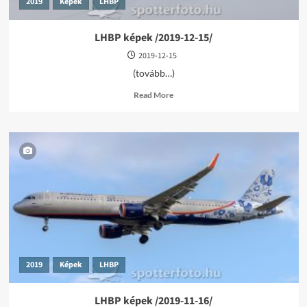
2019
Képek
LHBP
LHBP képek /2019-12-15/
2019-12-15
(tovább…)
Read
Read More
more
about
LHBP
képek
/2019-
12-
15/
2019
Képek
LHBP
LHBP képek /2019-11-16/