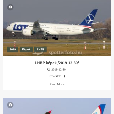
2019
Képek
LHBP
LHBP képek /2019-12-30/
2019-12-30
(tovább…)
Read
Read More
more
about
LHBP
képek
/2019-
12-
30/