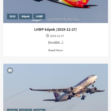
2019
Képek
LHBP
LHBP képek /2019-12-27/
2019-12-27
(tovább…)
Read
Read More
more
about
LHBP
képek
/2019-
12-
27/