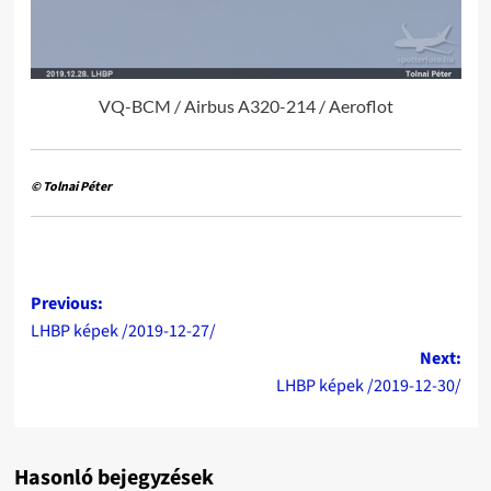
VQ-BCM / Airbus A320-214 / Aeroflot
© Tolnai Péter
Post
Previous:
LHBP képek /2019-12-27/
navigation
Next:
LHBP képek /2019-12-30/
Hasonló bejegyzések