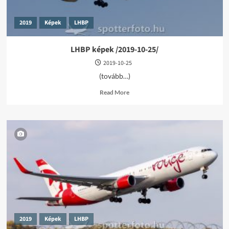
2019
Képek
LHBP
LHBP képek /2019-10-25/
2019-10-25
(tovább…)
Read
Read More
more
about
LHBP
képek
/2019-
10-
25/
2019
Képek
LHBP