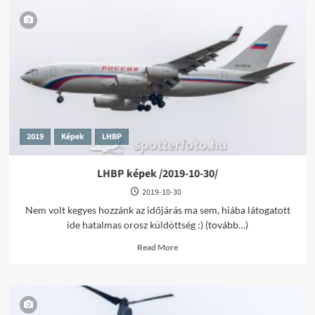
2019
Képek
LHBP
LHBP képek /2019-10-30/
2019-10-30
Nem volt kegyes hozzánk az időjárás ma sem, hiába látogatott
ide hatalmas orosz küldöttség :) (tovább…)
Read
Read More
more
about
LHBP
képek
/2019-