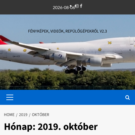
Skip
Instagram
Facebook
2026-08-06
to
content
FÉNYKÉPEK, VIDEÓK, REPÜLŐGÉPEKRŐL V2.3
Primary
Menu
HOME
2019
OKTÓBER
Hónap:
2019. október