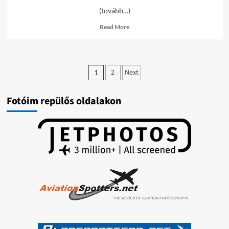
(tovább…)
Read
Read More
more
about
LHDK
képek
Bejegyzések
/2019-
2
Next
1
10-
lapozása
12/
Fotóim repülős oldalakon