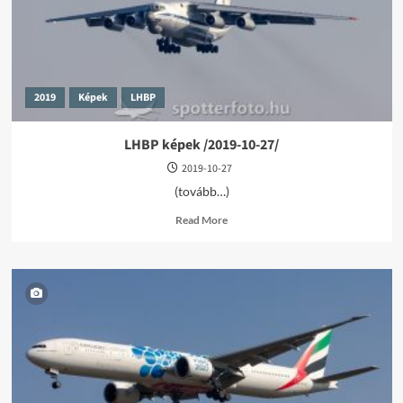
29/
2019
Képek
LHBP
LHBP képek /2019-10-27/
2019-10-27
(tovább…)
Read
Read More
more
about
LHBP
képek
/2019-
10-
27/