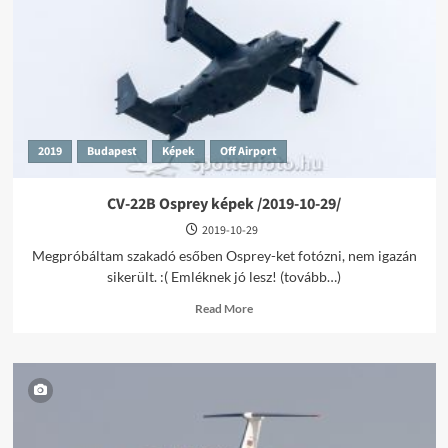
10-
30/
2019
Budapest
Képek
Off Airport
CV-22B Osprey képek /2019-10-29/
2019-10-29
Megpróbáltam szakadó esőben Osprey-ket fotózni, nem igazán
sikerült. :( Emléknek jó lesz! (tovább…)
Read
Read More
more
about
CV-
22B
Osprey
képek
/2019-
10-