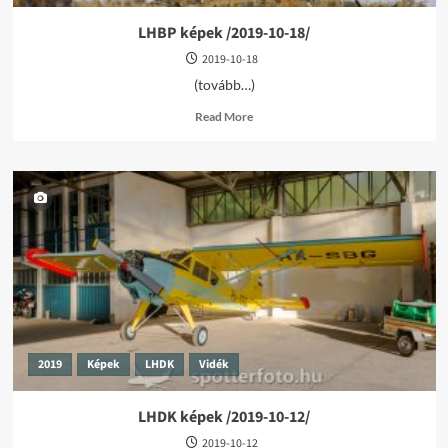
LHBP képek /2019-10-18/
2019-10-18
(tovább…)
Read
Read More
more
about
LHBP
képek
/2019-
10-
18/
2019
Képek
LHDK
Vidék
LHDK képek /2019-10-12/
2019-10-12