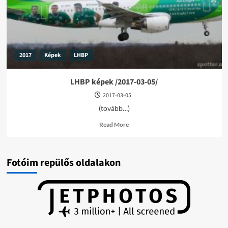
2017
Képek
LHBP
LHBP képek /2017-03-05/
2017-03-05
(tovább…)
Read
Read More
more
about
LHBP
képek
Fotóim repülős oldalakon
/2017-
03-
05/