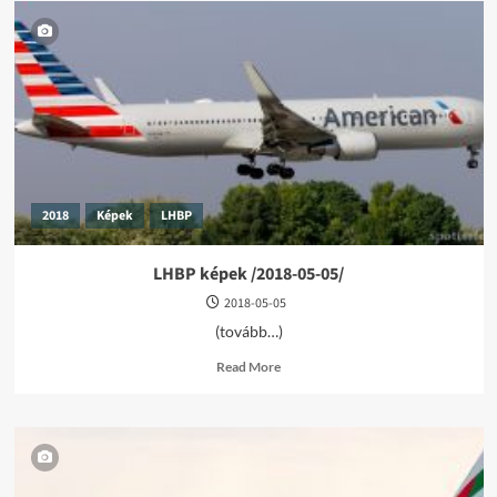
2018
Képek
LHBP
LHBP képek /2018-05-05/
2018-05-05
(tovább…)
Read
Read More
more
about
LHBP
képek
/2018-
05-
05/