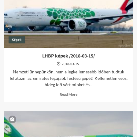
Képek
LHBP képek /2018-03-15/
2018-03-15
Nemzeti ünnepünkön, nem a legkellemesebb időben tudtuk
lefotózni az Emirates legújabb festésű gépét! Kellemetlen esős,
hideg idő várt minket és...
Read
Read More
more
about
LHBP
képek
/2018-
03-
15/