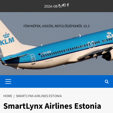
Skip
Instagram
Facebook
2026-08-07
to
content
FÉNYKÉPEK, VIDEÓK, REPÜLŐGÉPEKRŐL V2.3
Primary
Menu
HOME
SMARTLYNX AIRLINES ESTONIA
SmartLynx Airlines Estonia