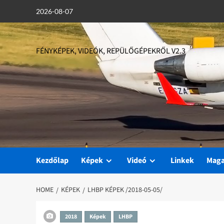
Skip
2026-08-07
to
content
FÉNYKÉPEK, VIDEÓK, REPÜLŐGÉPEKRŐL V2.3
Kezdőlap
Képek
Videó
Linkek
Mag
HOME
KÉPEK
LHBP KÉPEK /2018-05-05/
2018
Képek
LHBP