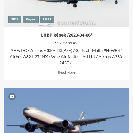
2023
Képek
LHBP
LHBP képek /2023-04-06/
2023-04-06
9H-VDC / Airbus A330-343(P2F) / Galistair Malta 9H-WBS /
Airbus A321-271NX / Wizz Air Malta HA-LHU / Airbus A330-
243F /...
Read
Read More
more
about
LHBP
képek
/2023-
04-
06/