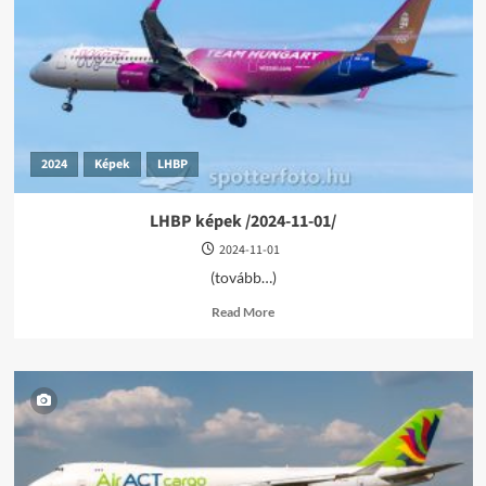
05-
01/
2024
Képek
LHBP
LHBP képek /2024-11-01/
2024-11-01
(tovább…)
Read
Read More
more
about
LHBP
képek
/2024-
11-
01/