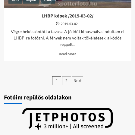
2019
Képek
LHBP
LHBP képek /2019-03-02/
2019-03-02
Végre beköszöntött a tavasz. A jó időt kihasználva indultam el
LHBP-re fotózni. A fények nem voltak tökéletesek, a ködös
reggelt...
Read
Read More
more
about
LHBP
képek
Bejegyzések
/2019-
2
Next
1
03-
lapozása
02/
Fotóim repülős oldalakon