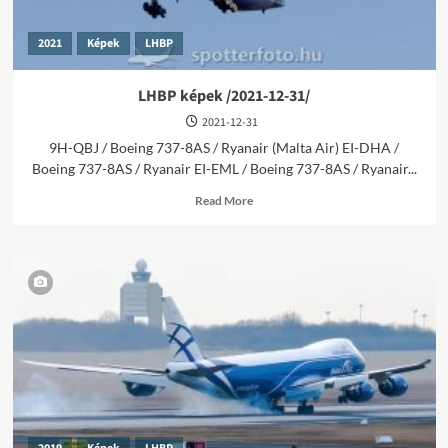
2021
Képek
LHBP
LHBP képek /2021-12-31/
2021-12-31
9H-QBJ / Boeing 737-8AS / Ryanair (Malta Air) EI-DHA /
Boeing 737-8AS / Ryanair EI-EML / Boeing 737-8AS / Ryanair...
Read
Read More
more
about
LHBP
képek
/2021-
12-
31/