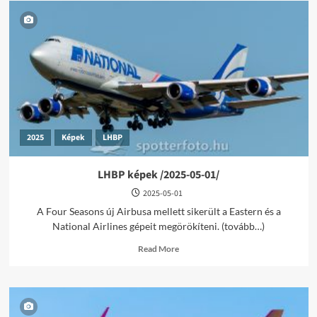
2025
Képek
LHBP
LHBP képek /2025-05-01/
2025-05-01
A Four Seasons új Airbusa mellett sikerült a Eastern és a
National Airlines gépeit megörökíteni. (tovább…)
Read
Read More
more
about
LHBP
képek
/2025-