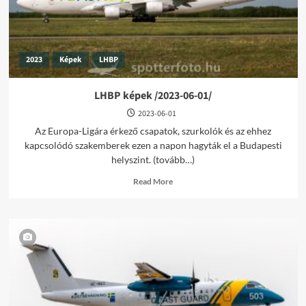
2023
Képek
LHBP
LHBP képek /2023-06-01/
2023-06-01
Az Europa-Ligára érkező csapatok, szurkolók és az ehhez
kapcsolódó szakemberek ezen a napon hagyták el a Budapesti
helyszint. (tovább…)
Read
Read More
more
about
LHBP
képek
/2023-
06-
01/