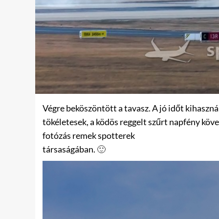
Végre beköszöntött a tavasz. A jó időt kihaszn
tökéletesek, a ködös reggelt szűrt napfény köve
fotózás remek spotterek
társaságában.
🙂