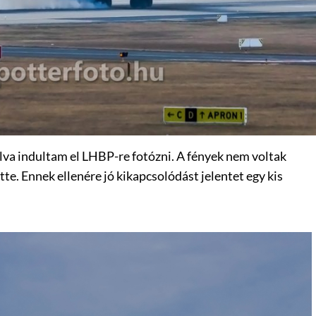
álva indultam el LHBP-re fotózni. A fények nem voltak
tte. Ennek ellenére jó kikapcsolódást jelentet egy kis