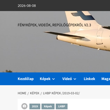
Skip
2026-08-08
to
content
FÉNYKÉPEK, VIDEÓK, REPÜLŐGÉPEKRŐL V2.3
Kezdőlap
Képek
Videó
Linkek
Mag
HOME
KÉPEK
LHBP KÉPEK /2019-03-02/
2019
Képek
LHBP