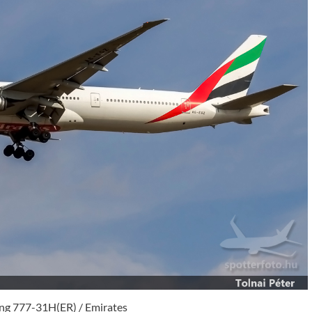
ng 777-31H(ER) / Emirates