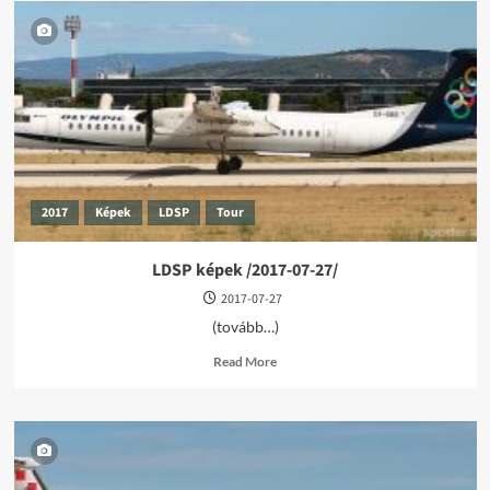
2017
Képek
LDSP
Tour
LDSP képek /2017-07-27/
2017-07-27
(tovább…)
Read
Read More
more
about
LDSP
képek
/2017-
07-
27/