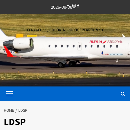
Skip
Instagram
Facebook
2026-08-08
to
content
FÉNYKÉPEK, VIDEÓK, REPÜLŐGÉPEKRŐL V2.3
Primary
Menu
HOME
LDSP
LDSP