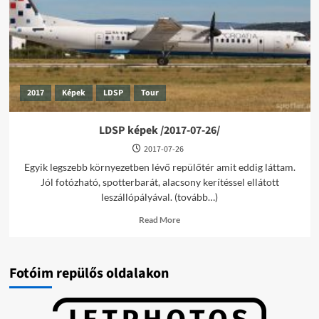
2017
Képek
LDSP
Tour
LDSP képek /2017-07-26/
2017-07-26
Egyik legszebb környezetben lévő repülőtér amit eddig láttam.
Jól fotózható, spotterbarát, alacsony kerítéssel ellátott
leszállópályával. (tovább…)
Read
Read More
more
about
LDSP
képek
Fotóim repülős oldalakon
/2017-
07-
26/