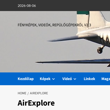
Skip
2026-08-06
to
content
FÉNYKÉPEK, VIDEÓK, REPÜLŐGÉPEKRŐL V2.3
Kezdőlap
Képek
Videó
Linkek
Mag
HOME
AIREXPLORE
AirExplore