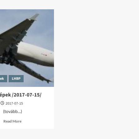
10-
10-
27/
31/
pek
LHBP
épek /2017-07-15/
2017-07-15
(tovább…)
Read
Read More
more
about
LHBP