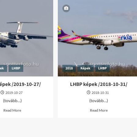
pek
LHBP
2018
Képek
LHBP
épek /2019-10-27/
LHBP képek /2018-10-31/
2019-10-27
2018-10-31
(tovább…)
(tovább…)
Read
Read
Read More
Read More
more
more
about
about
LHBP
LHBP
képek
képek
/2019-
/2018-