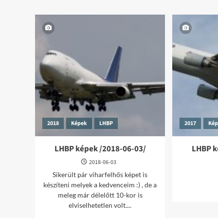
about
LHBP
képek
/2022-
06-
19/
2018
Képek
LHBP
2017
Ké
LHBP képek /2018-06-03/
LHBP k
2018-06-03
Sikerült pár viharfelhős képet is
készíteni melyek a kedvenceim :) , de a
meleg már délelőtt 10-kor is
elviselhetetlen volt....