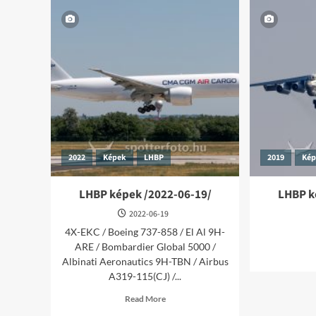
2022
Képek
LHBP
2019
Ké
LHBP képek /2022-06-19/
LHBP k
2022-06-19
4X-EKC / Boeing 737-858 / El Al 9H-
ARE / Bombardier Global 5000 /
Albinati Aeronautics 9H-TBN / Airbus
A319-115(CJ) /...
Read
Read More
more