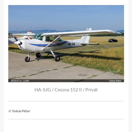
HA-SJG / Cessna 152 II / Privát
© Tolnai Péter