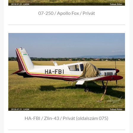
07-250 / Apollo Fox / Privát
HA-FBI / Zlin-43 / Privát (oldalszám 075)