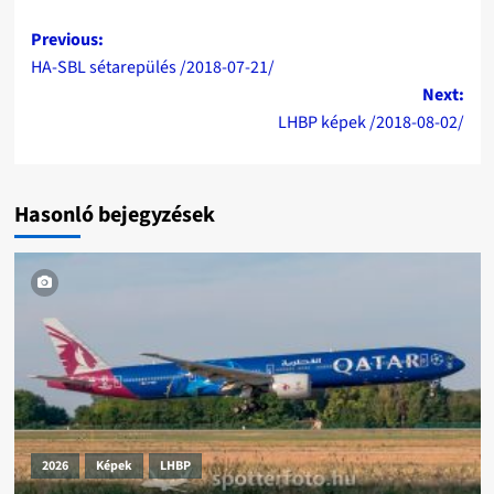
Post
Previous:
HA-SBL sétarepülés /2018-07-21/
navigation
Next:
LHBP képek /2018-08-02/
Hasonló bejegyzések
2026
Képek
LHBP