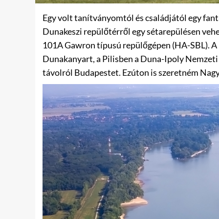
Egy volt tanítványomtól és családjától egy fan
Dunakeszi repülőtérről egy sétarepülésen veh
101A Gawron típusú repülőgépen (HA-SBL). A m
Dunakanyart, a Pilisben a Duna-Ipoly Nemzeti P
távolról Budapestet. Ezúton is szeretném Nagy