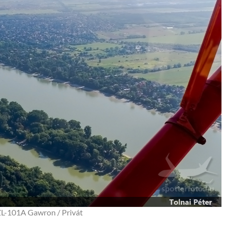
L-101A Gawron / Privát