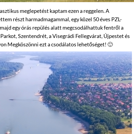
tasztikus meglepetést kaptam ezen a reggelen. A
ettem részt harmadmagammal, egy közel 50 éves PZL-
ajd egy órás repülés alatt megcsodálhattuk fentről a
arkot, Szentendrét, a Visegrádi Fellegvárat, Újpestet és
on Megköszönni ezt a csodálatos lehetőséget! 🙂