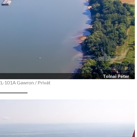
L-101A Gawron / Privát