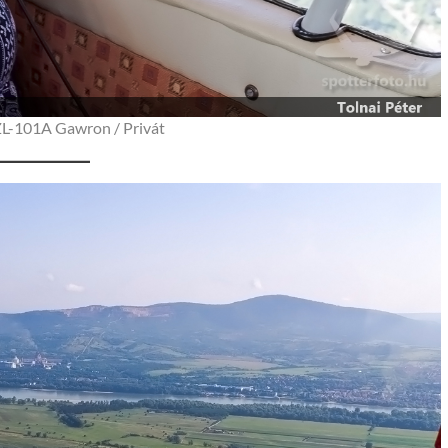
L-101A Gawron / Privát