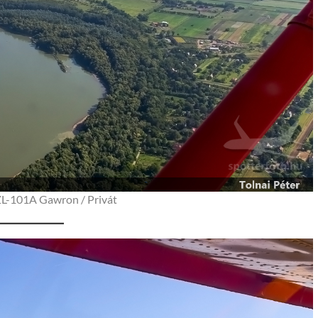
L-101A Gawron / Privát