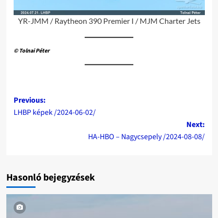
YR-JMM / Raytheon 390 Premier I / MJM Charter Jets
© Tolnai Péter
Post
Previous:
LHBP képek /2024-06-02/
navigation
Next:
HA-HBO – Nagycsepely /2024-08-08/
Hasonló bejegyzések