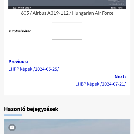
605 / Airbus A319-112 / Hungarian Air Force
© Tolnai Péter
Post
Previous:
LHPP képek /2024-05-25/
navigation
Next:
LHBP képek /2024-07-21/
Hasonló bejegyzések