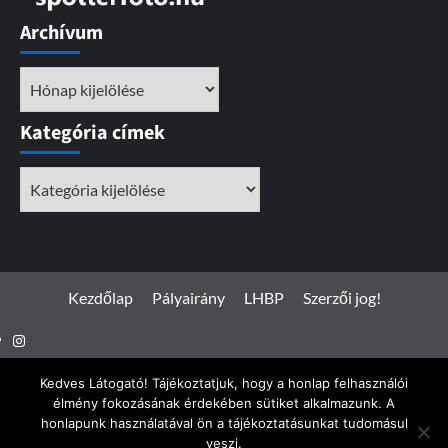
Archívum
Archívum
Kategória címek
Kategória
címek
Kezdőlap
Pályairány
LHBP
Szerzői jog!
Instagram
Facebook
Kedves Látogató! Tájékoztatjuk, hogy a honlap felhasználói
élmény fokozásának érdekében sütiket alkalmazunk. A
honlapunk használatával ön a tájékoztatásunkat tudomásul
veszi.
Spotterfoto.hu © Minden jog fenntartva 2017 - 2026
|