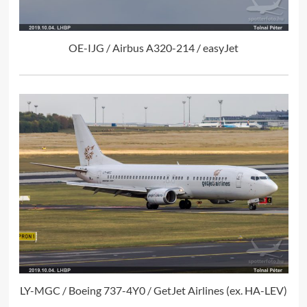
OE-IJG / Airbus A320-214 / easyJet
LY-MGC / Boeing 737-4Y0 / GetJet Airlines (ex. HA-LEV)