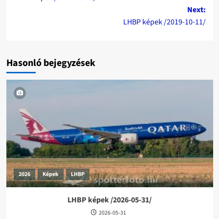
navigation
Next:
LHBP képek /2019-10-11/
Hasonló bejegyzések
2026
Képek
LHBP
LHBP képek /2026-05-31/
2026-05-31