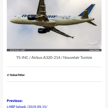
TS-INC / Airbus A320-214 / Nouvelair Tunisie
© Tolnai Péter
Post
Previous:
LHBP képek /2019-09-15/