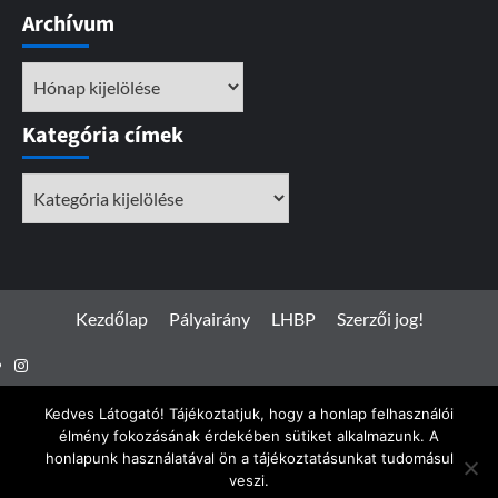
Archívum
Archívum
Kategória címek
Kategória
címek
Kezdőlap
Pályairány
LHBP
Szerzői jog!
Instagram
Facebook
Kedves Látogató! Tájékoztatjuk, hogy a honlap felhasználói
élmény fokozásának érdekében sütiket alkalmazunk. A
honlapunk használatával ön a tájékoztatásunkat tudomásul
veszi.
Spotterfoto.hu © Minden jog fenntartva 2017 - 2026
|