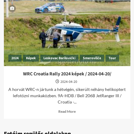
2024
Képek
Leskovac Barilovićki
Smerovišće
Tour
WRC Croatia Rally 2024 képek / 2024-04-20/
2024-04-20
A horvát WRC-n jártunk a hétvégén, sikerült néhány helikoptert
lefotózni munkaközben. 9A-HDB / Bell 206B JetRanger III /
Croatia -...
Read
Read More
more
about
WRC
Croatia