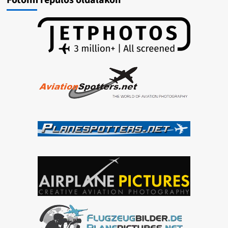
Fotóim repülős oldalakon
Rally
2024
képek
/
2024-
04-
20/