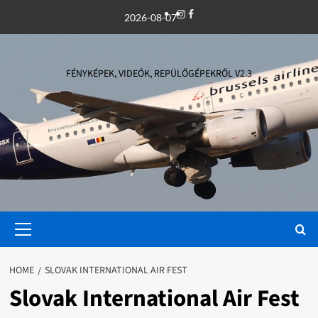
Skip
Instagram
Facebook
2026-08-07
to
content
FÉNYKÉPEK, VIDEÓK, REPÜLŐGÉPEKRŐL V2.3
Primary
Menu
HOME
SLOVAK INTERNATIONAL AIR FEST
Slovak International Air Fest