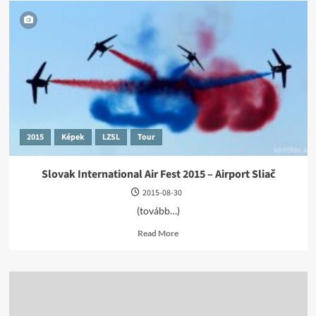
2015
Képek
LZSL
Tour
Slovak International Air Fest 2015 – Airport Sliač
2015-08-30
(tovább…)
Read
Read More
more
about
Slovak
International
Air
Fest
2015