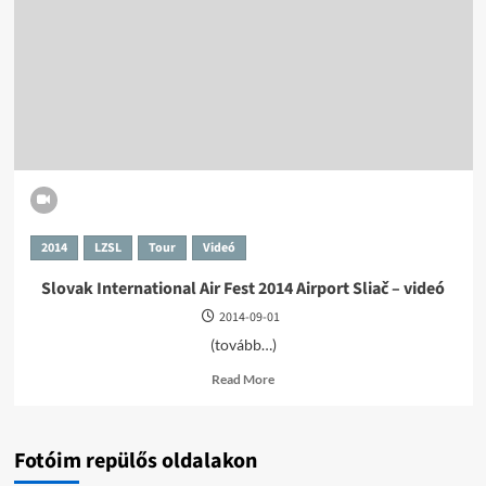
–
Airport
Sliač
2014
LZSL
Tour
Videó
Slovak International Air Fest 2014 Airport Sliač – videó
2014-09-01
(tovább…)
Read
Read More
more
about
Slovak
International
Fotóim repülős oldalakon
Air
Fest