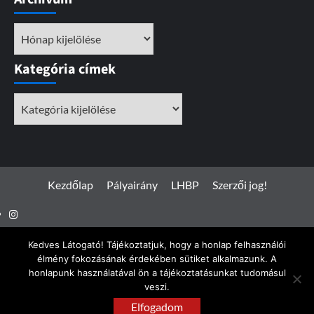
Archívum
Kategória címek
Kategória
címek
Kezdőlap
Pályairány
LHBP
Szerzői jog!
Instagram
Facebook
Kedves Látogató! Tájékoztatjuk, hogy a honlap felhasználói
élmény fokozásának érdekében sütiket alkalmazunk. A
honlapunk használatával ön a tájékoztatásunkat tudomásul
veszi.
Spotterfoto.hu © Minden jog fenntartva 2017 - 2026
|
Elfogadom
CoverNews
by AF themes.