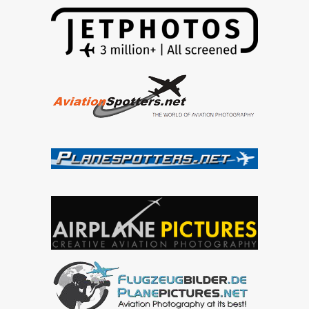
2014
Airport
Sliač
–
videó