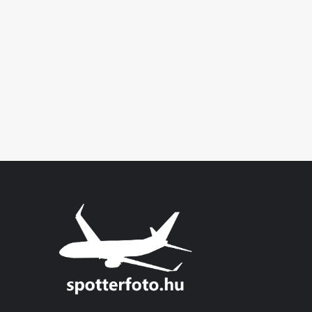
Air
Fest
2015
–
Airport
Sliač