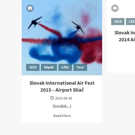
2014
LZS
Slovak In
2014 Ai
2015
Képek
LZSL
Tour
Slovak International Air Fest
2015 – Airport Sliač
2015-08-30
(tovább…)
Read
Read More
more
about
Slovak
International