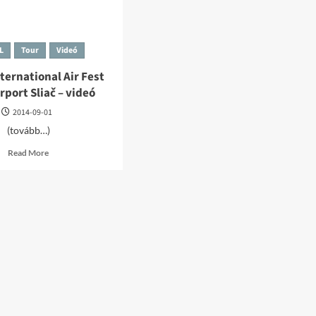
L
Tour
Videó
ternational Air Fest
rport Sliač – videó
2014-09-01
(tovább…)
Read
Read More
more
about
Slovak
International
Air
Fest
2014
Airport
Sliač
–
videó