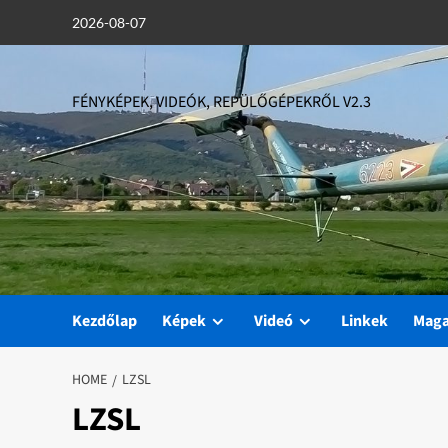
Skip
2026-08-07
to
content
FÉNYKÉPEK, VIDEÓK, REPÜLŐGÉPEKRŐL V2.3
Kezdőlap
Képek
Videó
Linkek
Mag
HOME
LZSL
LZSL