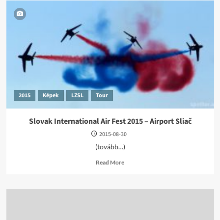
2015
Képek
LZSL
Tour
Slovak International Air Fest 2015 – Airport Sliač
2015-08-30
(tovább…)
Read
Read More
more
about
Slovak
International
Air
Fest
2015