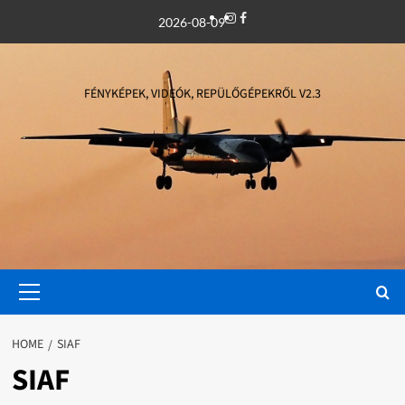
Skip
Instagram
Facebook
2026-08-09
to
content
FÉNYKÉPEK, VIDEÓK, REPÜLŐGÉPEKRŐL V2.3
Primary
Menu
HOME
SIAF
SIAF