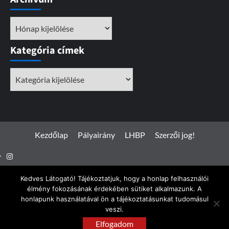
Archívum
Kategória címek
Kategória
címek
Kezdőlap
Pályairány
LHBP
Szerzői jog!
Instagram
Facebook
Kedves Látogató! Tájékoztatjuk, hogy a honlap felhasználói
élmény fokozásának érdekében sütiket alkalmazunk. A
honlapunk használatával ön a tájékoztatásunkat tudomásul
veszi.
Spotterfoto.hu © Minden jog fenntartva 2017 - 2026
|
Elfogadom
CoverNews
by AF themes.