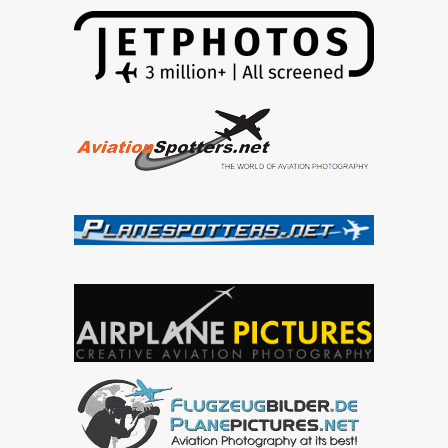
2014
Airport
Sliač
–
videó