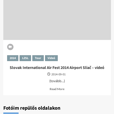
–
Airport
Sliač
2014
LZSL
Tour
Videó
Slovak International Air Fest 2014 Airport Sliač – videó
2014-09-01
(tovább…)
Read
Read More
more
about
Slovak
International
Fotóim repülős oldalakon
Air
Fest