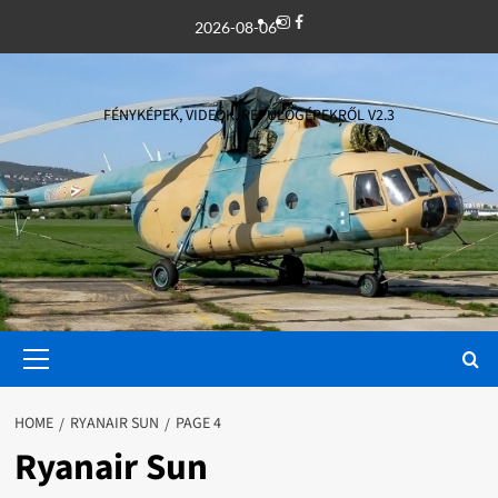
Skip
Instagram
Facebook
2026-08-06
to
content
FÉNYKÉPEK, VIDEÓK, REPÜLŐGÉPEKRŐL V2.3
Primary
Menu
HOME
RYANAIR SUN
PAGE 4
Ryanair Sun