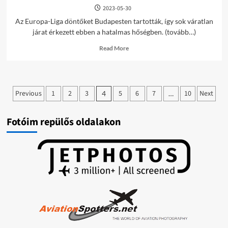
2023-05-30
Az Europa-Liga döntőket Budapesten tartották, így sok váratlan
járat érkezett ebben a hatalmas hőségben. (tovább…)
Read
Read More
more
about
LHBP
képek
Bejegyzések
/2023-
Previous
1
2
3
5
6
7
10
Next
4
…
05-
lapozása
30/
Fotóim repülős oldalakon