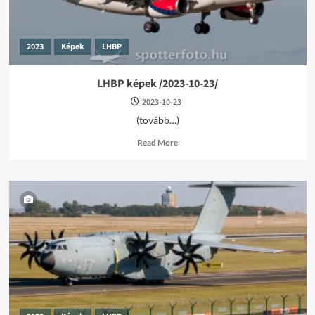
2023
Képek
LHBP
LHBP képek /2023-10-23/
2023-10-23
(tovább…)
Read
Read More
more
about
LHBP
képek
/2023-
10-
23/