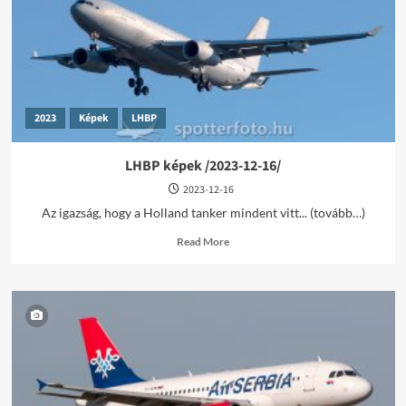
2023
Képek
LHBP
LHBP képek /2023-12-16/
2023-12-16
Az igazság, hogy a Holland tanker mindent vitt... (tovább…)
Read
Read More
more
about
LHBP
képek
/2023-
12-
16/