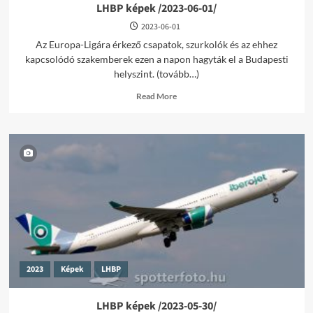
LHBP képek /2023-06-01/
2023-06-01
Az Europa-Ligára érkező csapatok, szurkolók és az ehhez
kapcsolódó szakemberek ezen a napon hagyták el a Budapesti
helyszint. (tovább…)
Read
Read More
more
about
LHBP
képek
/2023-
06-
01/
2023
Képek
LHBP
LHBP képek /2023-05-30/