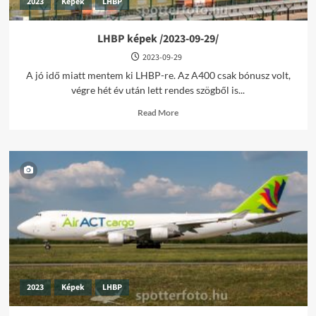
2023
Képek
LHBP
LHBP képek /2023-09-29/
2023-09-29
A jó idő miatt mentem ki LHBP-re. Az A400 csak bónusz volt,
végre hét év után lett rendes szögből is...
Read
Read More
more
about
LHBP
képek
/2023-
09-
29/
2023
Képek
LHBP