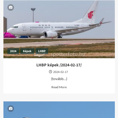
2024
Képek
LHBP
LHBP képek /2024-02-17/
2024-02-17
(tovább…)
Read
Read More
more
about
LHBP
képek
/2024-
02-
17/