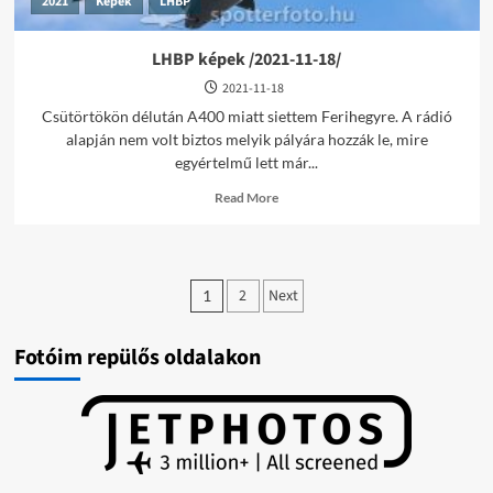
2021
Képek
LHBP
LHBP képek /2021-11-18/
2021-11-18
Csütörtökön délután A400 miatt siettem Ferihegyre. A rádió
alapján nem volt biztos melyik pályára hozzák le, mire
egyértelmű lett már...
Read
Read More
more
about
LHBP
képek
Bejegyzések
/2021-
2
Next
1
11-
lapozása
18/
Fotóim repülős oldalakon