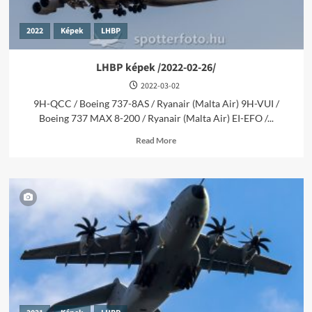
08-
06/
2022
Képek
LHBP
LHBP képek /2022-02-26/
2022-03-02
9H-QCC / Boeing 737-8AS / Ryanair (Malta Air) 9H-VUI /
Boeing 737 MAX 8-200 / Ryanair (Malta Air) EI-EFO /...
Read
Read More
more
about
LHBP
képek
/2022-
02-
26/