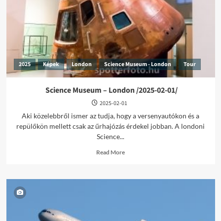
2025
Képek
London
Science Museum - London
Tour
Science Museum – London /2025-02-01/
2025-02-01
Aki közelebbről ismer az tudja, hogy a versenyautókon és a
repülőkön mellett csak az űrhajózás érdekel jobban. A londoni
Science...
Read
Read More
more
about
Science
Museum
–
London
/2025-
02-