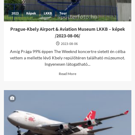
2023
Képek
LKKB
Tour
Prague-Kbely Airport & Aviation Museum LKKB – képek
/2023-08-06/
2023-08-06
Amíg Prága 99% éppen The Weeknd koncertre sietett én célba
vettem a mellette lévő Kbely repülőtéren található múzeumot.
Ingyenesen látogatható...
Read
Read More
more
about
Prague-
Kbely
Airport
&
Aviation
Museum
LKKB
–
képek
/2023-