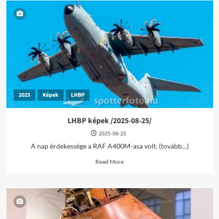
2025
Képek
LHBP
LHBP képek /2025-08-25/
2025-08-25
A nap érdekessége a RAF A400M-asa volt. (tovább…)
Read
Read More
more
about
LHBP
képek
/2025-
08-
25/