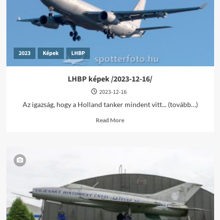
01/
2023
Képek
LHBP
LHBP képek /2023-12-16/
2023-12-16
Az igazság, hogy a Holland tanker mindent vitt... (tovább…)
Read
Read More
more
about
LHBP
képek
/2023-
12-
16/