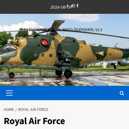
Skip
Instagram
Facebook
2026-08-09
to
content
FÉNYKÉPEK, VIDEÓK, REPÜLŐGÉPEKRŐL V2.3
Primary
Menu
HOME
ROYAL AIR FORCE
Royal Air Force